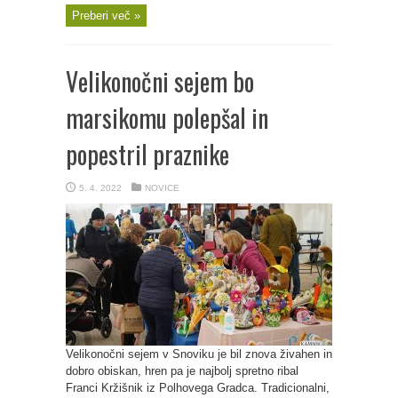
Preberi več »
Velikonočni sejem bo
marsikomu polepšal in
popestril praznike
5. 4. 2022
NOVICE
Velikonočni sejem v Snoviku je bil znova živahen in
dobro obiskan, hren pa je najbolj spretno ribal
Franci Kržišnik iz Polhovega Gradca. Tradicionalni,