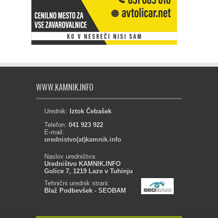
WWW.KAMNIK.INFO
Urednik:
Iztok Čebašek
Telefon:
041 923 922
E-mail:
urednistvo(at)kamnik.info
Naslov uredništva:
Uredništvo KAMNIK.INFO
Golice 7, 1219 Laze v Tuhinju
Tehnični urednik strani:
Blaž Podbevšek - SEOBAM