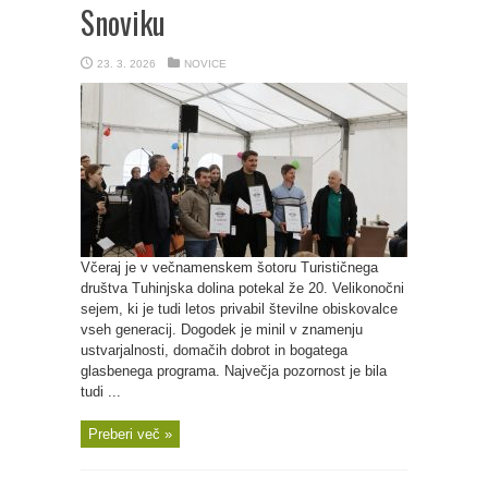
Snoviku
23. 3. 2026
NOVICE
Včeraj je v večnamenskem šotoru Turističnega
društva Tuhinjska dolina potekal že 20. Velikonočni
sejem, ki je tudi letos privabil številne obiskovalce
vseh generacij. Dogodek je minil v znamenju
ustvarjalnosti, domačih dobrot in bogatega
glasbenega programa. Največja pozornost je bila
tudi ...
Preberi več »