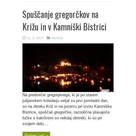
Spuščanje gregorčkov na
Križu in v Kamniški Bistrici
11. 3. 2017
NOVICE
Na predvečer gregorjevega, ki je po starem
julijanskem koledarju veljal za prvi pomladni dan,
so na ribniku Križ in na jezercu pri izviru Kamniške
Bistrice, spuščali gregorčke, raznolične plavajoče
lučke s kakršnimi so nekdaj obrtniki, ki so pri
svojem delu ...
Preberi več »