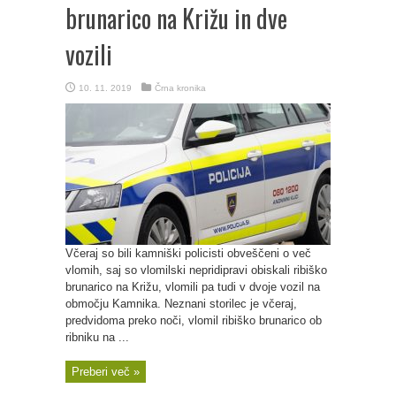
brunarico na Križu in dve
vozili
10. 11. 2019
Črna kronika
Včeraj so bili kamniški policisti obveščeni o več
vlomih, saj so vlomilski nepridipravi obiskali ribiško
brunarico na Križu, vlomili pa tudi v dvoje vozil na
območju Kamnika. Neznani storilec je včeraj,
predvidoma preko noči, vlomil ribiško brunarico ob
ribniku na ...
Preberi več »