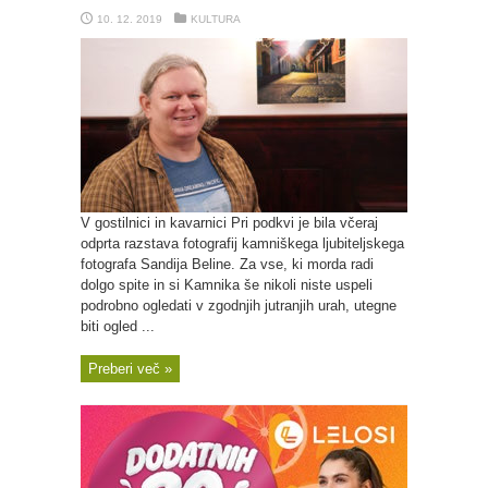
10. 12. 2019
KULTURA
V gostilnici in kavarnici Pri podkvi je bila včeraj
odprta razstava fotografij kamniškega ljubiteljskega
fotografa Sandija Beline. Za vse, ki morda radi
dolgo spite in si Kamnika še nikoli niste uspeli
podrobno ogledati v zgodnjih jutranjih urah, utegne
biti ogled ...
Preberi več »