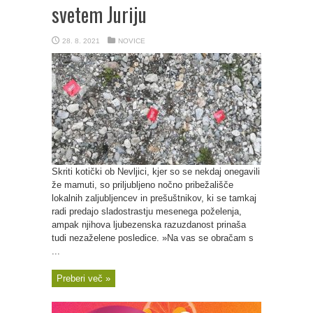
svetem Juriju
28. 8. 2021
NOVICE
Skriti kotički ob Nevljici, kjer so se nekdaj onegavili
že mamuti, so priljubljeno nočno pribežališče
lokalnih zaljubljencev in prešuštnikov, ki se tamkaj
radi predajo sladostrastju mesenega poželenja,
ampak njihova ljubezenska razuzdanost prinaša
tudi nezaželene posledice. »Na vas se obračam s
...
Preberi več »