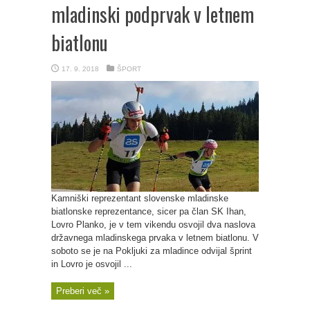
mladinski podprvak v letnem
biatlonu
17. 9. 2018
ŠPORT
Kamniški reprezentant slovenske mladinske
biatlonske reprezentance, sicer pa član SK Ihan,
Lovro Planko, je v tem vikendu osvojil dva naslova
državnega mladinskega prvaka v letnem biatlonu. V
soboto se je na Pokljuki za mladince odvijal šprint
in Lovro je osvojil ...
Preberi več »