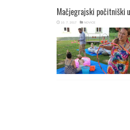
Mačjegrajski počitniški u
10. 7. 2017
NOVICE