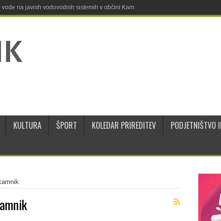
ne vode na javnih vodovodnih sistemih v občini Kamnik
KULTURA
ŠPORT
KOLEDAR PRIREDITEV
PODJETNIŠTVO I
kamnik
kamnik