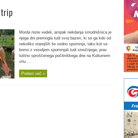
trip
Morda niste vedeli, ampak nekdanja smodnišnica je
njega dni premogla tudi svoj bazen, ki se ga kdo od
nekoliko starejših še vedno spominja, tako kot se
bomo z veseljem spominjali tudi sinočnjega, prav
luštno sproščenega počitniškega dne na Kulturnem
vrtu ...
Preberi več »