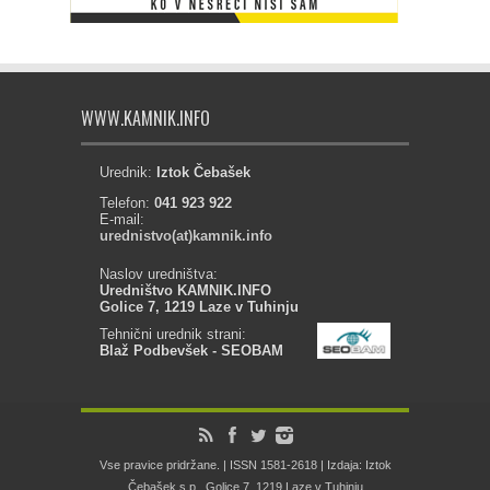
WWW.KAMNIK.INFO
Urednik:
Iztok Čebašek
Telefon:
041 923 922
E-mail:
urednistvo(at)kamnik.info
Naslov uredništva:
Uredništvo KAMNIK.INFO
Golice 7, 1219 Laze v Tuhinju
Tehnični urednik strani:
Blaž Podbevšek - SEOBAM
Vse pravice pridržane. | ISSN 1581-2618 | Izdaja: Iztok
Čebašek s.p., Golice 7, 1219 Laze v Tuhinju