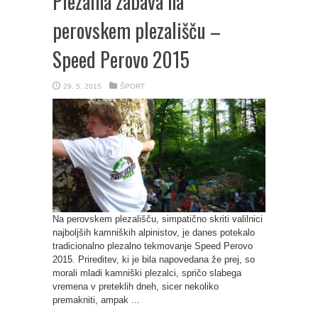
Plezalna zabava na
perovskem plezališču –
Speed Perovo 2015
29. 5. 2015
ŠPORT
Na perovskem plezališču, simpatično skriti valilnici
najboljših kamniških alpinistov, je danes potekalo
tradicionalno plezalno tekmovanje Speed Perovo
2015. Prireditev, ki je bila napovedana že prej, so
morali mladi kamniški plezalci, spričo slabega
vremena v preteklih dneh, sicer nekoliko
premakniti, ampak ...