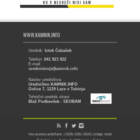
WWW.KAMNIK.INFO
Urednik:
Iztok Čebašek
Telefon:
041 923 922
E-mail:
urednistvo(at)kamnik.info
Naslov uredništva:
Uredništvo KAMNIK.INFO
Golice 7, 1219 Laze v Tuhinju
Tehnični urednik strani:
Blaž Podbevšek - SEOBAM
Vse pravice pridržane. | ISSN 1581-2618 | Izdaja: Iztok