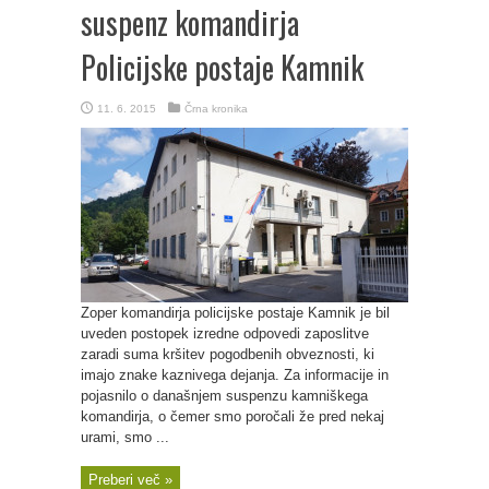
suspenz komandirja
Policijske postaje Kamnik
11. 6. 2015
Črna kronika
Zoper komandirja policijske postaje Kamnik je bil
uveden postopek izredne odpovedi zaposlitve
zaradi suma kršitev pogodbenih obveznosti, ki
imajo znake kaznivega dejanja. Za informacije in
pojasnilo o današnjem suspenzu kamniškega
komandirja, o čemer smo poročali že pred nekaj
urami, smo ...
Preberi več »