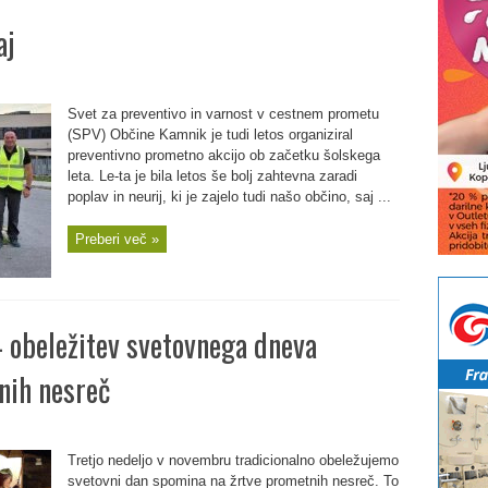
aj
Svet za preventivo in varnost v cestnem prometu
(SPV) Občine Kamnik je tudi letos organiziral
preventivno prometno akcijo ob začetku šolskega
leta. Le-ta je bila letos še bolj zahtevna zaradi
poplav in neurij, ki je zajelo tudi našo občino, saj ...
Preberi več »
 – obeležitev svetovnega dneva
nih nesreč
Tretjo nedeljo v novembru tradicionalno obeležujemo
svetovni dan spomina na žrtve prometnih nesreč. To