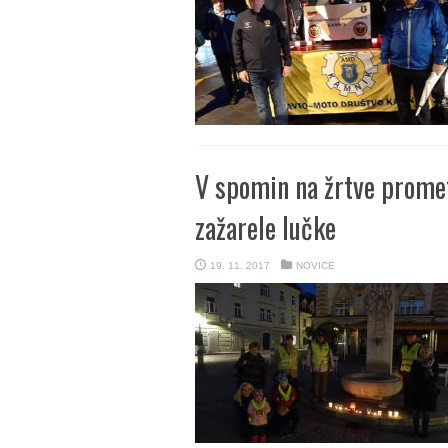
V spomin na žrtve prome
zažarele lučke
19. 11. 2017
NOVICE