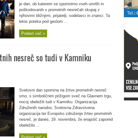
je dan, ob katerem se spomnimo vseh umrlih in
poškodovanih v prometnih nesrečah skupaj z
njihovimi bližnjimi, prijatelji, sodelavci in znanci. Ta
letos poteka pod geslom ...
Preberi več »
tnih nesreč so tudi v Kamniku
Svetovni dan spomina na žrtve prometnih nesreč
smo, s simboličnim prižigom sveč na Glavnem trgu,
nocoj obeležili tudi v Kamniku. Organizacija
Združenih narodov, Svetovna Zdravstvena
organizacija ter Evropsko združenje žrtev prometnih
nesreč, je danes, 19. novembra, že enajstič zapored
obeležilo ...
Preberi več »