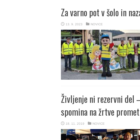
Za varno pot v šolo in naz
13. 9. 2023
NOVICE
Življenje ni rezervni del
spomina na žrtve promet
18. 11. 2019
NOVICE