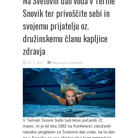
Na Svetovni dan voda v Terme
Snovik ter privoščite sebi in
svojemu prijatelju oz.
družinskemu članu kapljice
zdravja
16. 3. 2017
Napovedi in obvestila
V Termah Snovik bodo tudi letos počastili 22.
marec, ki je bil leta 1992 na Konferenci združenih
narodov proglašen za Svetovni dan voda, na ta dan
pa v Snoviku za vse obiskovalce term pripravljajo