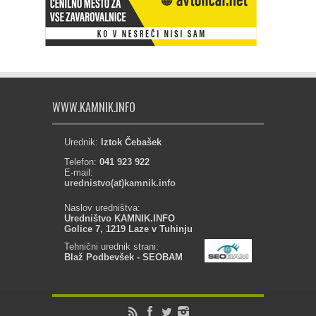
WWW.KAMNIK.INFO
Urednik:
Iztok Čebašek
Telefon:
041 923 922
E-mail:
urednistvo(at)kamnik.info
Naslov uredništva:
Uredništvo KAMNIK.INFO
Golice 7, 1219 Laze v Tuhinju
Tehnični urednik strani:
Blaž Podbevšek - SEOBAM