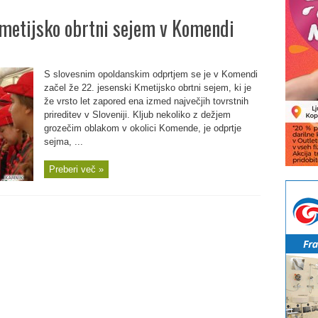
 Kmetijsko obrtni sejem v Komendi
S slovesnim opoldanskim odprtjem se je v Komendi
začel že 22. jesenski Kmetijsko obrtni sejem, ki je
že vrsto let zapored ena izmed največjih tovrstnih
prireditev v Sloveniji. Kljub nekoliko z dežjem
grozečim oblakom v okolici Komende, je odprtje
sejma, ...
Preberi več »