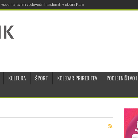
ne vode na javnih vodovodnih sistemih v občini Kamnik
KULTURA
ŠPORT
KOLEDAR PRIREDITEV
PODJETNIŠTVO I