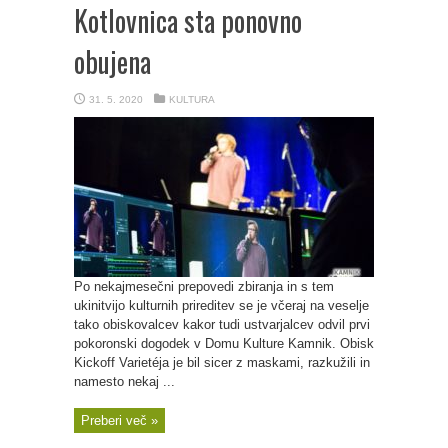
Kotlovnica sta ponovno
obujena
31. 5. 2020
KULTURA
Po nekajmesečni prepovedi zbiranja in s tem
ukinitvijo kulturnih prireditev se je včeraj na veselje
tako obiskovalcev kakor tudi ustvarjalcev odvil prvi
pokoronski dogodek v Domu Kulture Kamnik. Obisk
Kickoff Varietéja je bil sicer z maskami, razkužili in
namesto nekaj ...
Preberi več »