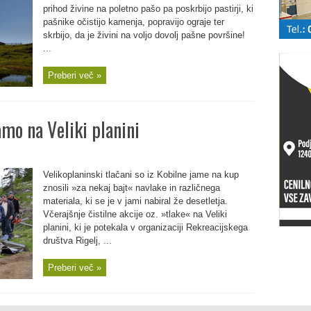
prihod živine na poletno pašo pa poskrbijo pastirji, ki
pašnike očistijo kamenja, popravijo ograje ter
skrbijo, da je živini na voljo dovolj pašne površine!
...
Preberi več »
amo na Veliki planini
Velikoplaninski tlačani so iz Kobilne jame na kup
znosili »za nekaj bajt« navlake in različnega
materiala, ki se je v jami nabiral že desetletja.
Včerajšnje čistilne akcije oz. »tlake« na Veliki
planini, ki je potekala v organizaciji Rekreacijskega
društva Rigelj, ...
Preberi več »