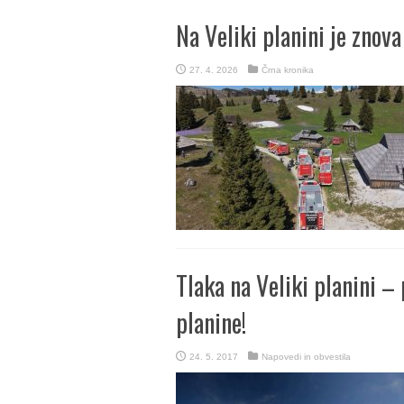
Na Veliki planini je znova
27. 4. 2026
Črna kronika
Tlaka na Veliki planini –
planine!
24. 5. 2017
Napovedi in obvestila