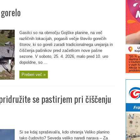
 gorelo
Gasilci so na območju Gojške planine, na več
različnih lokacijah, pogasili večje število gorečih
štorov, ki so goreli zaradi tradicionalnega urejanja in
čiščenja pašnikov pred začetkom nove pašne
sezone. V soboto, 25. 4. 2026, malo pred 10. uro
dopoldne, so ...
Preberi več »
 pridružite se pastirjem pri čiščenju
Si se kdaj spraševal/a, kdo ohranja Veliko planino
tako čudovito? Seveda veliko naredi narava – Za