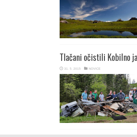
Tlačani očistili Kobilno j
31. 5. 2015
NOVICE