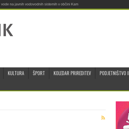
ne vode na javnih vodovodnih sistemih v občini Kamnik
KULTURA
ŠPORT
KOLEDAR PRIREDITEV
PODJETNIŠTVO I