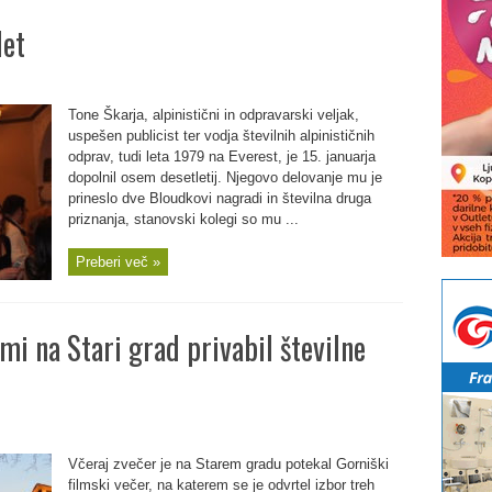
let
Tone Škarja, alpinistični in odpravarski veljak,
uspešen publicist ter vodja številnih alpinističnih
odprav, tudi leta 1979 na Everest, je 15. januarja
dopolnil osem desetletij. Njegovo delovanje mu je
prineslo dve Bloudkovi nagradi in številna druga
priznanja, stanovski kolegi so mu ...
Preberi več »
i na Stari grad privabil številne
Včeraj zvečer je na Starem gradu potekal Gorniški
filmski večer, na katerem se je odvrtel izbor treh