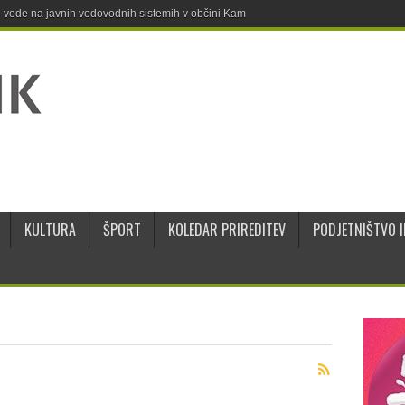
ne vode na javnih vodovodnih sistemih v občini Kamnik
KULTURA
ŠPORT
KOLEDAR PRIREDITEV
PODJETNIŠTVO I