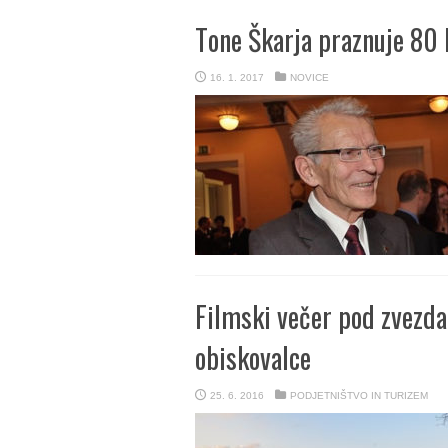
Tone Škarja praznuje 80 
16. 1. 2017
NOVICE
Filmski večer pod zvezdam
obiskovalce
25. 6. 2016
PODJETNIŠTVO IN TURIZEM