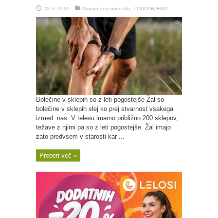
24. 6. 2020
Napovedi in obvestila
,
POUDARJENO
Bolečine v sklepih so z leti pogostejše Žal so
bolečine v sklepih slej ko prej stvarnost vsakega
izmed nas. V telesu imamo približno 200 sklepov,
težave z njimi pa so z leti pogostejše. Žal imajo
zato predvsem v starosti kar ...
Preberi več »