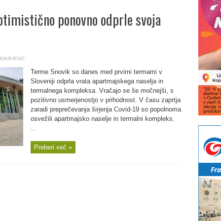
timistično ponovno odprle svoja
UDARJENO
Terme Snovik so danes med prvimi termami v
Sloveniji odprla vrata apartmajskega naselja in
termalnega kompleksa. Vračajo se še močnejši, s
pozitivno usmerjenostjo v prihodnost. V času zaprtja
zaradi preprečevanja širjenja Covid-19 so popolnoma
osvežili apartmajsko naselje in termalni kompleks.
...
Preberi več »