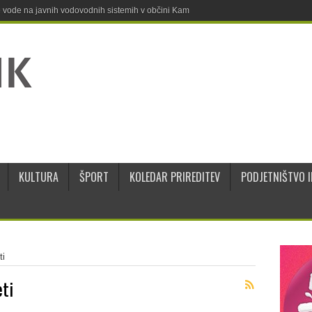
ne vode na javnih vodovodnih sistemih v občini Kamnik
KULTURA
ŠPORT
KOLEDAR PRIREDITEV
PODJETNIŠTVO I
ti
eti