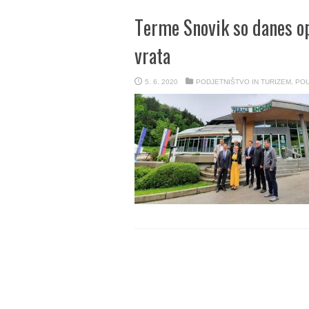
Terme Snovik so danes op
vrata
5. 6. 2020
PODJETNIŠTVO IN TURIZEM
,
PO