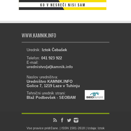
WWW.KAMNIK.INFO
Urednik:
Iztok Čebašek
Telefon:
041 923 922
E-mail:
urednistvo(at)kamnik.info
Naslov uredništva:
Uredništvo KAMNIK.INFO
Golice 7, 1219 Laze v Tuhinju
Tehnični urednik strani:
Blaž Podbevšek - SEOBAM
Vse pravice pridržane. | ISSN 1581-2618 | Izdaja: Iztok