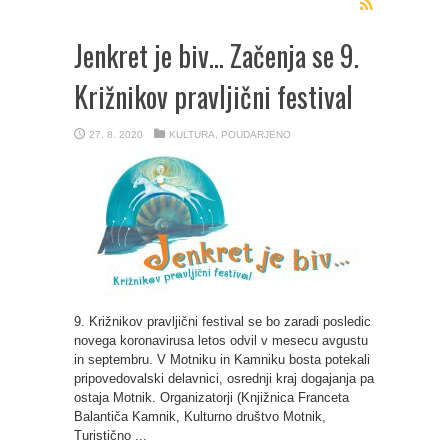
Jenkret je biv… Začenja se 9.
Križnikov pravljični festival
27. 8. 2020
KULTURA
,
POUDARJENO
9. Križnikov pravljični festival se bo zaradi posledic
novega koronavirusa letos odvil v mesecu avgustu
in septembru. V Motniku in Kamniku bosta potekali
pripovedovalski delavnici, osrednji kraj dogajanja pa
ostaja Motnik. Organizatorji (Knjižnica Franceta
Balantiča Kamnik, Kulturno društvo Motnik,
Turistično ...