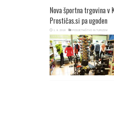
Nova športna trgovina v 
Prostičas.si pa ugoden
1. 9. 2018
PODJETNIŠTVO IN TURIZEM