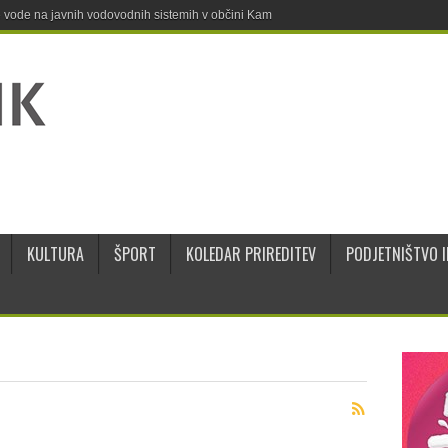
ne vode na javnih vodovodnih sistemih v občini Kamnik
KULTURA
ŠPORT
KOLEDAR PRIREDITEV
PODJETNIŠTVO I