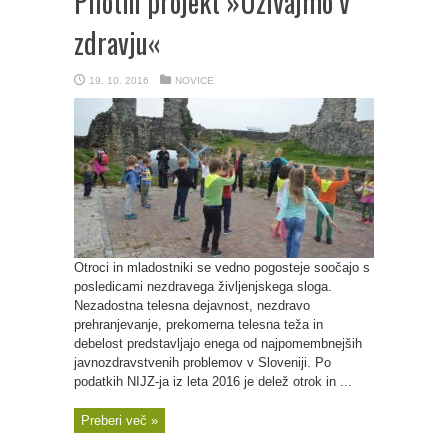
Pilotni projekt »Uživajmo v
zdravju«
19. 10. 2016
NOVICE
Otroci in mladostniki se vedno pogosteje soočajo s
posledicami nezdravega življenjskega sloga.
Nezadostna telesna dejavnost, nezdravo
prehranjevanje, prekomerna telesna teža in
debelost predstavljajo enega od najpomembnejših
javnozdravstvenih problemov v Sloveniji. Po
podatkih NIJZ-ja iz leta 2016 je delež otrok in ...
Preberi več »