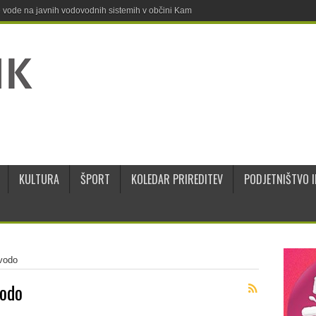
ne vode na javnih vodovodnih sistemih v občini Kamnik
KULTURA
ŠPORT
KOLEDAR PRIREDITEV
PODJETNIŠTVO I
 vodo
vodo