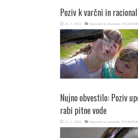
Poziv k varčni in racional
20. 7. 2022
Napovedi in obvestila
,
POUDARJ
Nujno obvestilo: Poziv up
rabi pitne vode
21. 1. 2022
Napovedi in obvestila
,
POUDARJ