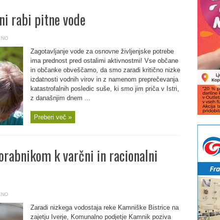
ni rabi pitne vode
ENO
Zagotavljanje vode za osnovne življenjske potrebe
ima prednost pred ostalimi aktivnostmi! Vse občane
in občanke obveščamo, da smo zaradi kritično nizke
izdatnosti vodnih virov in z namenom preprečevanja
katastrofalnih posledic suše, ki smo jim priča v Istri,
z današnjim dnem ...
Preberi več »
orabnikom k varčni in racionalni
ENO
Zaradi nizkega vodostaja reke Kamniške Bistrice na
zajetju Iverje, Komunalno podjetje Kamnik poziva