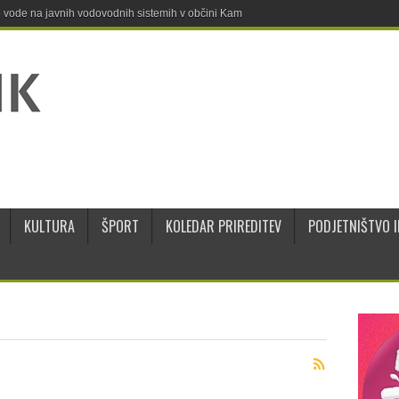
ne vode na javnih vodovodnih sistemih v občini Kamnik
KULTURA
ŠPORT
KOLEDAR PRIREDITEV
PODJETNIŠTVO I