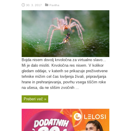
30. 3. 2017
Pavliha
Bojda nisem dovolj krvoločna za virtualno slavo…
Mi je dalo misliti. Krvoločna res nisem. V kolikor
gledam oddaje, v katerih se prikazuje preživetvene
tehnike mižim cel čas lovljenja živali, pripravljanja
hrane in prehranjevanja, povrhu vsega tiščim roke
na ušesa, da ne slišim zvočnih ...
Preberi več »