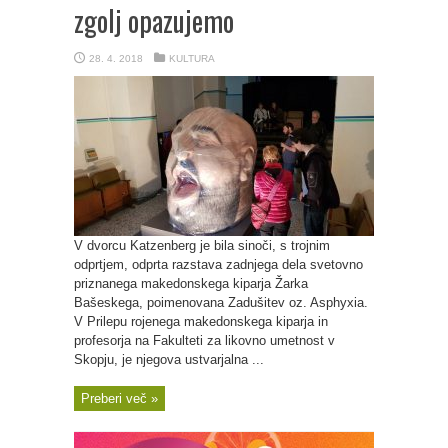
zgolj opazujemo
28. 4. 2018
KULTURA
V dvorcu Katzenberg je bila sinoči, s trojnim
odprtjem, odprta razstava zadnjega dela svetovno
priznanega makedonskega kiparja Žarka
Bašeskega, poimenovana Zadušitev oz. Asphyxia.
V Prilepu rojenega makedonskega kiparja in
profesorja na Fakulteti za likovno umetnost v
Skopju, je njegova ustvarjalna ...
Preberi več »