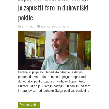
je zapustil faro in duhovniški
poklic
27. 4. 2021
NOVICE
,
POUDARJENO
Farane župnije sv. Benedikta Stranje je danes
presenetila vest, da je, ne le župnijo, ampak tudi
duhovniški poklic, zapustil »njihov« župnik Anton
Prijatelj, ki se je v svojih zadnjih “Oznanilih” od fare
in faranov ter tudi duhovniškega poklica, poslovil s
...
Preberi več »