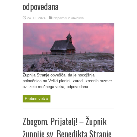
odpovedana
24. 12. 2024
Napovedi in obvestila
Župnija Stranje obvešča, da je nocojšnja
polnočnica na Veliki planini, zaradi izrednih razmer
oz. zelo močnega vetra, odpovedana.
Preberi več »
Zbogom, Prijatelj! – Župnik
župnije sv. Benedikta Stranje