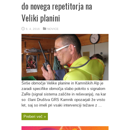
do novega repetitorja na
Veliki planini
6. 4. 2016
NOVICE
Širše območje Velike planine in Kamniških Alp je
zaradi specifike območja slabo pokrito s signalom
ZaRe (signal sistema zaščite in reševanja), na kar
so člani Društva GRS Kamnik opozarjali že vrsto
let, saj so imeli pri vsaki intervenciji težave z ...
Preberi več »