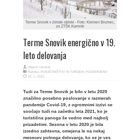
Terme Snovik v zimski obleki - Foto: Klemen Brumec,
za ZTŠK Kamnik
Terme Snovik energično v 19.
leto delovanja
Objavil:
Urednik
Rubrika:
PODJETNIŠTVO IN TURIZEM
,
POUDARJENO
22. 1. 2021
Tudi za Terme Snovik je bilo v letu 2020
značilno posebno poslovanje v razmerah
pandemije Covid-19, z ogromnimi izzivi se
soočajo tudi na začetku leta 2021, ko je
turistična panoga še vedno med najbolj
prizadetimi. Sezona v letu 2020 je bila
izredno zahtevna, omejena le na nekaj
mesecev polnega delovanja, ko se je ves