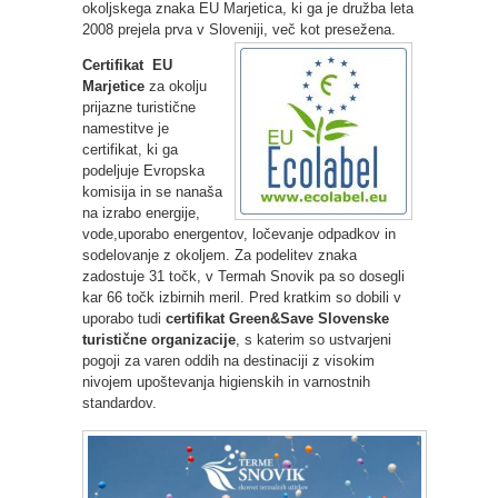
okoljskega znaka EU Marjetica, ki ga je družba leta
2008 prejela prva v Sloveniji, več kot presežena.
Certifikat EU
Marjetice
za okolju
prijazne turistične
namestitve je
certifikat, ki ga
podeljuje Evropska
komisija in se nanaša
na izrabo energije,
vode,uporabo energentov, ločevanje odpadkov in
sodelovanje z okoljem. Za podelitev znaka
zadostuje 31 točk, v Termah Snovik pa so dosegli
kar 66 točk izbirnih meril. Pred kratkim so dobili v
uporabo tudi
certifikat Green&Save Slovenske
turistične organizacije
, s katerim so ustvarjeni
pogoji za varen oddih na destinaciji z visokim
nivojem upoštevanja higienskih in varnostnih
standardov.