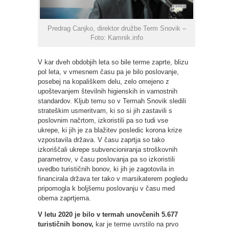
Predrag Canjko, direktor družbe Term Snovik –
Foto: Kamnik.info
V kar dveh obdobjih leta so bile terme zaprte, blizu
pol leta, v vmesnem času pa je bilo poslovanje,
posebej na kopališkem delu, zelo omejeno z
upoštevanjem številnih higienskih in varnostnih
standardov. Kljub temu so v Termah Snovik sledili
strateškim usmeritvam, ki so si jih zastavili s
poslovnim načrtom, izkoristili pa so tudi vse
ukrepe, ki jih je za blažitev posledic korona krize
vzpostavila država. V času zaprtja so tako
izkoriščali ukrepe subvencioniranja stroškovnih
parametrov, v času poslovanja pa so izkoristili
uvedbo turističnih bonov, ki jih je zagotovila in
financirala država ter tako v marsikaterem pogledu
pripomogla k boljšemu poslovanju v času med
obema zaprtjema.
V letu 2020 je bilo v termah unovčenih 5.677
turističnih bonov,
kar je terme uvrstilo na prvo