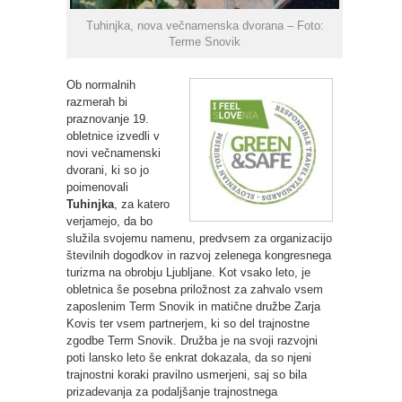
Tuhinjka, nova večnamenska dvorana – Foto:
Terme Snovik
Ob normalnih
razmerah bi
praznovanje 19.
obletnice izvedli v
novi večnamenski
dvorani, ki so jo
poimenovali
Tuhinjka
, za katero
verjamejo, da bo
služila svojemu namenu, predvsem za organizacijo
številnih dogodkov in razvoj zelenega kongresnega
turizma na obrobju Ljubljane. Kot vsako leto, je
obletnica še posebna priložnost za zahvalo vsem
zaposlenim Term Snovik in matične družbe Zarja
Kovis ter vsem partnerjem, ki so del trajnostne
zgodbe Term Snovik. Družba je na svoji razvojni
poti lansko leto še enkrat dokazala, da so njeni
trajnostni koraki pravilno usmerjeni, saj so bila
prizadevanja za podaljšanje trajnostnega