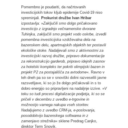
Pomembno je poudariti, da načrtovanih
investicijskih tokov kljub epidemije Covid-19 niso
spreminjali.
Prokurist družbe Ivan Hribar
izpostavlja: »
Zaključili smo dolgo pričakovano
investicijo z izgradnjo večnamenske dvorane
Tuhinjka, zaključili smo projekt vodo oskrbe, izvedli
pomembna investicijska vzdrževalna dela na
bazenskem delu, apartmajskih objektih ter postavili
ekološke otoke. Nadaljevali smo z aktivnostmi za
investicijski razvoj družbe, pripravo dokumentacije
za rekonstrukcijo garderob, pripravo idejnih zasnov
za hotelski kompleks ter pokriti olimpijski bazen in
projekt P2 za postajališča za avtodome
«. Ravno v
teh dneh pa so se v snoviški dolini razveselili javne
razsvetljave, ki so jo že dolgo pričakovali in s to
dobro energijo so pripravljeni na nadaljnje izzive. »
V
teku so tudi
procesi digitalizacije podjetja, ki so se
pričeli v decembru z uvedbo e-trgovine in
možnostjo varnega nakupa vseh storitev.
Nadaljujemo z uvedbo CRM-ja, e-poslovanja,
posodobitvijo bazenskega softwarea in z
zamenjavo strežnika
« sklene Predrag Canjko,
direktor Term Snovik.