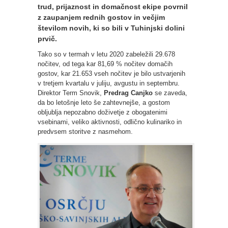
trud, prijaznost in domačnost ekipe povrnil
z zaupanjem rednih gostov in večjim
številom novih, ki so bili v Tuhinjski dolini
prvič.
Tako so v termah v letu 2020 zabeležili 29.678
nočitev, od tega kar 81,69 % nočitev domačih
gostov, kar 21.653 vseh nočitev je bilo ustvarjenih
v tretjem kvartalu v juliju, avgustu in septembru.
Direktor Term Snovik,
Predrag Canjko
se zaveda,
da bo letošnje leto še zahtevnejše, a gostom
obljublja nepozabno doživetje z obogatenimi
vsebinami, veliko aktivnosti, odlično kulinariko in
predvsem storitve z nasmehom.