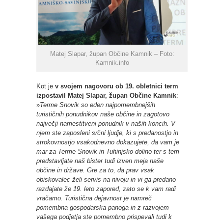
Matej Slapar, župan Občine Kamnik – Foto:
Kamnik.info
Kot je
v svojem nagovoru ob 19. obletnici term
izpostavil Matej Slapar, župan Občine Kamnik
:
»
Terme Snovik so eden najpomembnejših
turističnih ponudnikov naše občine in zagotovo
največji namestitveni ponudnik v naših koncih. V
njem ste zaposleni srčni ljudje, ki s predanostjo in
strokovnostjo vsakodnevno dokazujete, da vam je
mar za Terme Snovik in Tuhinjsko dolino ter s tem
predstavljate naš bister tudi izven meja naše
občine in države. Gre za to, da prav vsak
obiskovalec želi servis na nivoju in vi ga predano
razdajate že 19. leto zapored, zato se k vam radi
vračamo. Turistična dejavnost je namreč
pomembna gospodarska panoga in z razvojem
vašega podjetja ste pomembno prispevali tudi k