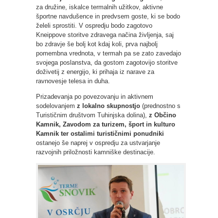
za družine, iskalce termalnih užitkov, aktivne
športne navdušence in predvsem goste, ki se bodo
želeli sprostiti. V ospredju bodo zagotovo
Kneippove storitve zdravega načina življenja, saj
bo zdravje še bolj kot kdaj koli, prva najbolj
pomembna vrednota, v termah pa se zato zavedajo
svojega poslanstva, da gostom zagotovijo storitve
doživetij z energijo, ki prihaja iz narave za
ravnovesje telesa in duha.
Prizadevanja po povezovanju in aktivnem
sodelovanjem
z lokalno skupnostjo
(prednostno s
Turističnim društvom Tuhinjska dolina),
z Občino
Kamnik, Zavodom za turizem, šport in kulturo
Kamnik ter ostalimi turističnimi ponudniki
ostanejo še naprej v ospredju za ustvarjanje
razvojnih priložnosti kamniške destinacije.