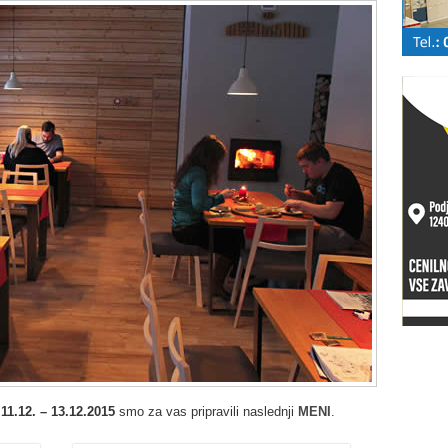
d
11.12. – 13.12.2015
smo za vas pripravili naslednji
MENI
.