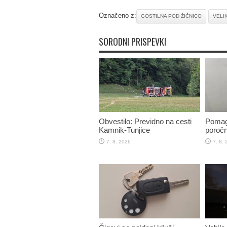
Označeno z:
GOSTILNA POD ŽIČNICO
VELI
SORODNI PRISPEVKI
Obvestilo: Previdno na cesti
Pomaga
Kamnik-Tunjice
poročn
7. 8. 2026
7. 8.