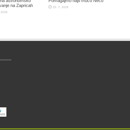
 na astronomsko
Pomagajmo najti muco Neco
anje na Zapricah
20. 7. 2026
. 2026