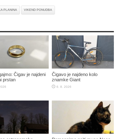
KA PLANINA
VIKEND PONUDBA
jmo: Čigav je najdeni
Čigavo je najdeno kolo
i prstan
znamke Giant
 2026
6. 8. 2026