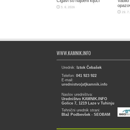
Čigavi so najdeni ključi
Vabilo
opazov
5. 8. 2026
29. 7
WWW.KAMNIK.INFO
Urednik:
Iztok Čebašek
Telefon:
041 923 922
E-mail:
urednistvo(at)kamnik.info
Naslov uredništva:
Uredništvo KAMNIK.INFO
Golice 7, 1219 Laze v Tuhinju
Tehnični urednik strani:
Blaž Podbevšek - SEOBAM