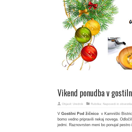
Vikend ponudba v gostiln
Objavil:
Urednik
Rubrika:
Napovedi in obvestila
V
Gostilni Pod žičnico
v Kamniški Bistrici
bomo vedno pripravili nekaj novega. Odloči
jedmi. Raznovrsten meni bo ponujal pestro i