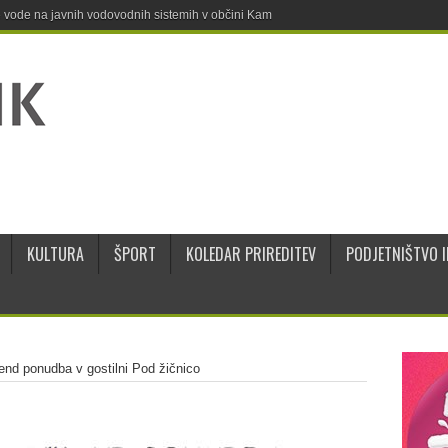
ne vode na javnih vodovodnih sistemih v občini Kamnik
KULTURA
ŠPORT
KOLEDAR PRIREDITEV
PODJETNIŠTVO I
end ponudba v gostilni Pod žičnico