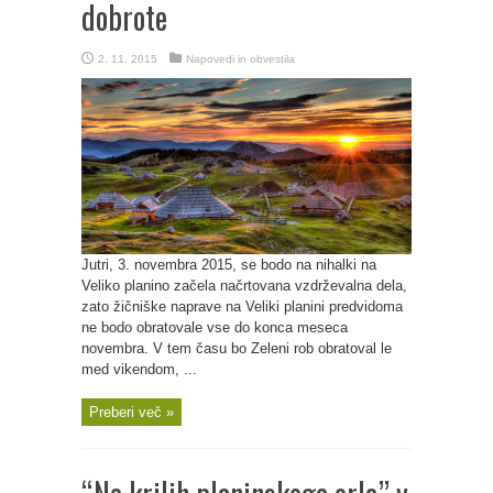
dobrote
2. 11. 2015
Napovedi in obvestila
Jutri, 3. novembra 2015, se bodo na nihalki na
Veliko planino začela načrtovana vzdrževalna dela,
zato žičniške naprave na Veliki planini predvidoma
ne bodo obratovale vse do konca meseca
novembra. V tem času bo Zeleni rob obratoval le
med vikendom, ...
Preberi več »