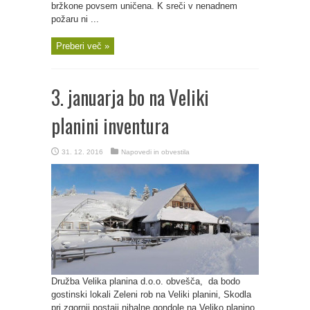
bržkone povsem uničena. K sreči v nenadnem
požaru ni ...
Preberi več »
3. januarja bo na Veliki
planini inventura
31. 12. 2016
Napovedi in obvestila
Družba Velika planina d.o.o. obvešča, da bodo
gostinski lokali Zeleni rob na Veliki planini, Skodla
pri zgornji postaji nihalne gondole na Veliko planino