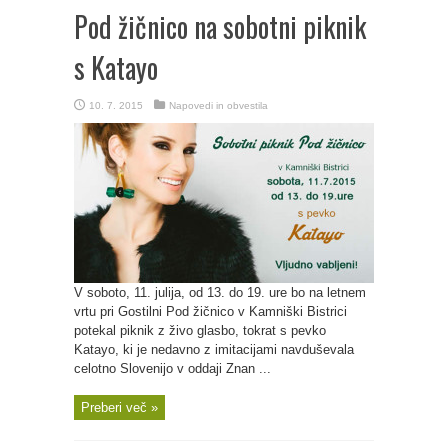
Pod žičnico na sobotni piknik
s Katayo
10. 7. 2015
Napovedi in obvestila
V soboto, 11. julija, od 13. do 19. ure bo na letnem
vrtu pri Gostilni Pod žičnico v Kamniški Bistrici
potekal piknik z živo glasbo, tokrat s pevko
Katayo, ki je nedavno z imitacijami navduševala
celotno Slovenijo v oddaji Znan ...
Preberi več »