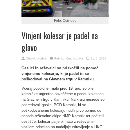
Foto: Očividec
Vinjeni kolesar je padel na
glavo
Objavil:
Urednik
Rubrika:
Črna kronika
11. 5. 2026
Gasilci in reševalci so priskočili na pomoč
vinjenemu kolesarju, ki je padel in se
poškodoval na Glavnem trgu v Kamniku.
Včeraj popoldne, malo pred 19. uro, so bile
kamniške urgentne obveščene o padcu kolesarja
na Glavnem trgu v Kamniku. Na kraju nesreče so
posredovali gasilci PGD Kamnik, ki so
poškodovanemu kolesarju nudili prvo pomoč do
prihoda reševalne ekipe NMP Kamnik ter počistili
cestišče, kolesar pa je bil nato z reševalnim
vozilom odpeljan na nadaljnje zdravljenje v UKC