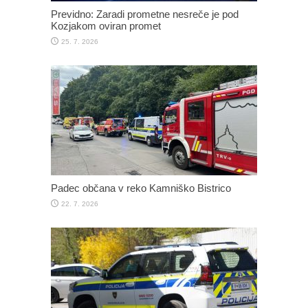
Previdno: Zaradi prometne nesreče je pod
Kozjakom oviran promet
25. 7. 2026
Padec občana v reko Kamniško Bistrico
22. 7. 2026