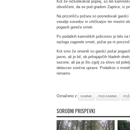
Kot že ničkolikokrat poprej, so bili kamniški
obveščeni, da se pod gradom Zaprice, iz pr
Na prizorišču požara so posredovali gasil
veselje sosedov in vrtičkarjov ter mestni obl
pogasili goreče smeti.
Po podatkih kamniških policistov je bilo n
razloga zagorele smeti, požar pa ni povzroč
Kot smo že omenili so gasilci požar pogasil
jasno, ali je bil, ob prihajajočih hladnih d
sezone, ali pa je šlo zgolj za slovo od pole
delavcev sončne uprave. Podatkov o moreb
nimamo.
Označeno z:
KAMNIK
PGD KAMNIK
POŽ
SORODNI PRISPEVKI