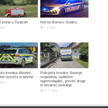
 požar v Tunjicah
Nočna drama v Godiču
 2026
7. 8. 2026
ska kronika: Alkohol,
Policijska kronika: Norenje
ne nesreče in tatvine
mopedista, nadležen
najemodajalec, preveč droge
 2026
in nevarno uriniranje
27. 7. 2026