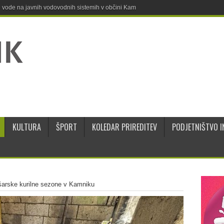
ne vode na javnih vodovodnih sistemih v občini Kamnik
KULTURA
ŠPORT
KOLEDAR PRIREDITEV
PODJETNIŠTVO I
šarske kurilne sezone v Kamniku