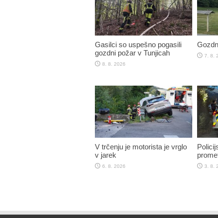
Gasilci so uspešno pogasili
Gozdni
gozdni požar v Tunjicah
7. 8.
8. 8. 2026
V trčenju je motorista je vrglo
Policij
v jarek
promet
6. 8. 2026
3. 8.