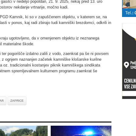
 gasilci v nedeljo popoldan, 21. 9. 2025, nekaj pred 13. uro
ostorov nekdanje vrtnarije, močno kadi.
ci PGD Kamnik, ki so v zapuščenem objektu, v katerem se, na
asti v ponos, kaj radi zbirajo tudi kamniški brezdomci, odkrili in
a kraju ugotovljeno, da v omenjenem objektu iz neznanega
il materialne škode.
i ter pogorišče izdatno zalili z vodo, zaenkrat pa še ni povsem
neh, z ognjem naznanjen začetek kamniške klošarske kurilne
tja oz. tradicionalni kostanjev piknik kamniškega sindikata
itnem spremljevalnem kulturnem programu zaenkrat še
AR
ZAPRICE