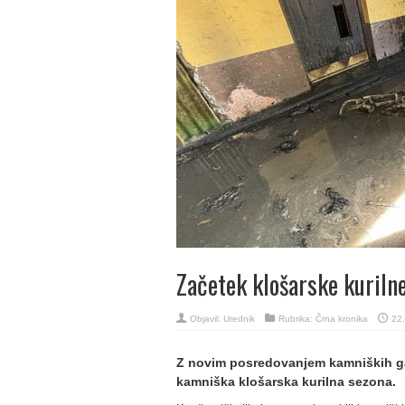
Začetek klošarske kuriln
Objavil:
Urednik
Rubrika:
Črna kronika
22.
Z novim posredovanjem kamniških gas
kamniška klošarska kurilna sezona.