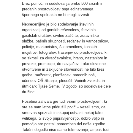
Brez pomoči in sodelovanja preko 500 srčnih in
predanih prostovoljcev tega edinstvenega
športnega spektakla ne bi mogli izvesti.
Neprecenljivo je bilo sodelovanje številnih
organizacij od gorskih reševalcev, številnih
gasilskih društev, civilne zaščite, zdravniške
službe, pašnih skupnosti, redarjev in varnostnikov,
policije, markacistov, časomerilcev, tonskih
mojstrov, fotografov, traserjev do prostovoljcev, ki
so skrbeli za okrepčevalnice, hrano, nastanitve in
prevoze, promocijo, do navijačev. Tako slovesne
otvoritvene in zaključne slovesnosti ne bilo brez
godbe, mažoretk, planšarjev, narodnih noš,
učencev OŠ Stranje, plesočih Verinih zvezdic in
ritmičark Tjaše Šeme. V zgodbi so sodelovale cele
družine.
Posebna zahvala gre tudi vsem prostovoljcem, ki
ste se nam letos pridružili prvič – veseli smo, da
smo vas spoznali in skupaj ustvarili nekaj tako
velikega. S svojo pripravljenostjo, dobro voljo in
pomočjo ste postali pomemben del naše zgodbe.
Takšni dogodki niso samo tekmovanje, ampak tudi