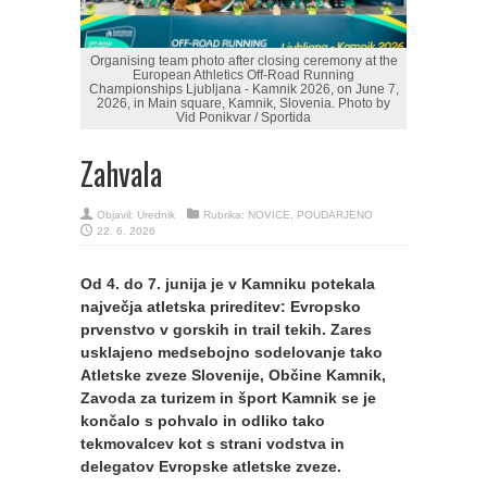
Organising team photo after closing ceremony at the
European Athletics Off-Road Running
Championships Ljubljana - Kamnik 2026, on June 7,
2026, in Main square, Kamnik, Slovenia. Photo by
Vid Ponikvar / Sportida
Zahvala
Objavil:
Urednik
Rubrika:
NOVICE
,
POUDARJENO
22. 6. 2026
Od 4. do 7. junija je v Kamniku potekala
največja atletska prireditev: Evropsko
prvenstvo v gorskih in trail tekih. Zares
usklajeno medsebojno sodelovanje tako
Atletske zveze Slovenije, Občine Kamnik,
Zavoda za turizem in šport Kamnik se je
končalo s pohvalo in odliko tako
tekmovalcev kot s strani vodstva in
delegatov Evropske atletske zveze.