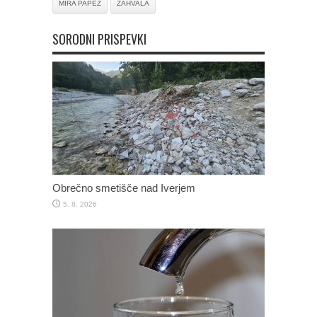
MIRA PAPEŽ
ZAHVALA
SORODNI PRISPEVKI
Obrečno smetišče nad Iverjem
5. 8. 2026