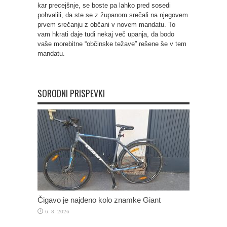
kar precejšnje, se boste pa lahko pred sosedi
pohvalili, da ste se z županom srečali na njegovem
prvem srečanju z občani v novem mandatu. To
vam hkrati daje tudi nekaj več upanja, da bodo
vaše morebitne “občinske težave” rešene še v tem
mandatu.
SORODNI PRISPEVKI
Čigavo je najdeno kolo znamke Giant
6. 8. 2026