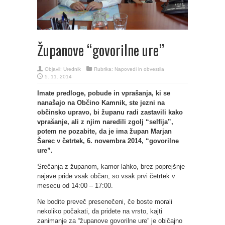
Županove “govorilne ure”
Objavil:
Urednik
Rubrika:
Napovedi in obvestila
5. 11. 2014
Imate predloge, pobude in vprašanja, ki se
nanašajo na Občino Kamnik, ste jezni na
občinsko upravo, bi županu radi zastavili kako
vprašanje, ali z njim naredili zgolj “selfija”,
potem ne pozabite, da je ima župan Marjan
Šarec v četrtek, 6. novembra 2014, “govorilne
ure”.
Srečanja z županom, kamor lahko, brez poprejšnje
najave pride vsak občan, so vsak prvi četrtek v
mesecu od 14:00 – 17:00.
Ne bodite preveč presenečeni, če boste morali
nekoliko počakati, da pridete na vrsto, kajti
zanimanje za “županove govorilne ure” je običajno