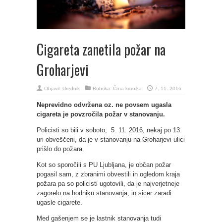
Cigareta zanetila požar na
Groharjevi
Objavil:
Urednik
Rubrika:
Črna kronika
7. 11. 2016
Neprevidno odvržena oz. ne povsem ugasla
cigareta je povzročila požar v stanovanju.
Policisti so bili v soboto, 5. 11. 2016, nekaj po 13.
uri obveščeni, da je v stanovanju na Groharjevi ulici
prišlo do požara.
Kot so sporočili s PU Ljubljana, je občan požar
pogasil sam, z zbranimi obvestili in ogledom kraja
požara pa so policisti ugotovili, da je najverjetneje
zagorelo na hodniku stanovanja, in sicer zaradi
ugasle cigarete.
Med gašenjem se je lastnik stanovanja tudi