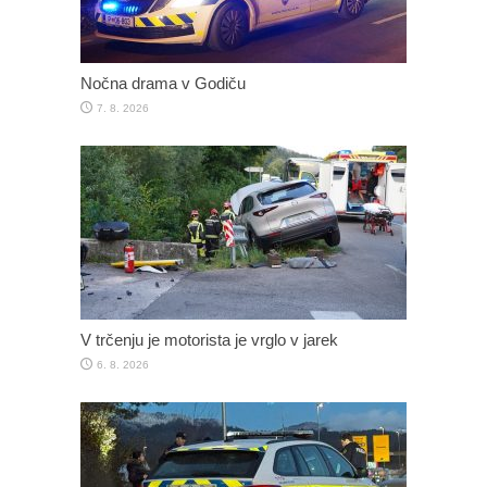
Nočna drama v Godiču
7. 8. 2026
V trčenju je motorista je vrglo v jarek
6. 8. 2026