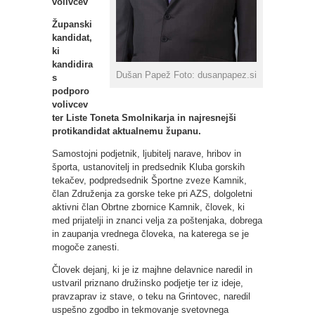
volivcev
Županski
kandidat,
ki
kandidira
Dušan Papež Foto: dusanpapez.si
s
podporo
volivcev
ter Liste Toneta Smolnikarja in najresnejši
protikandidat aktualnemu županu.
Samostojni podjetnik, ljubitelj narave, hribov in
športa, ustanovitelj in predsednik Kluba gorskih
tekačev, podpredsednik Športne zveze Kamnik,
član Združenja za gorske teke pri AZS, dolgoletni
aktivni član Obrtne zbornice Kamnik, človek, ki
med prijatelji in znanci velja za poštenjaka, dobrega
in zaupanja vrednega človeka, na katerega se je
mogoče zanesti.
Človek dejanj, ki je iz majhne delavnice naredil in
ustvaril priznano družinsko podjetje ter iz ideje,
pravzaprav iz stave, o teku na Grintovec, naredil
uspešno zgodbo in tekmovanje svetovnega