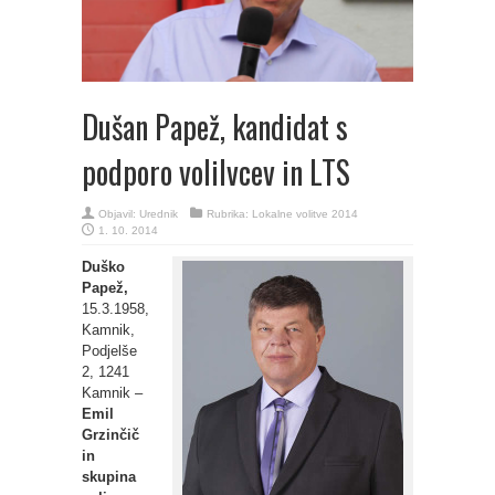
Dušan Papež, kandidat s
podporo volilvcev in LTS
Objavil:
Urednik
Rubrika:
Lokalne volitve 2014
1. 10. 2014
Duško
Papež,
15.3.1958,
Kamnik,
Podjelše
2, 1241
Kamnik –
Emil
Grzinčič
in
skupina