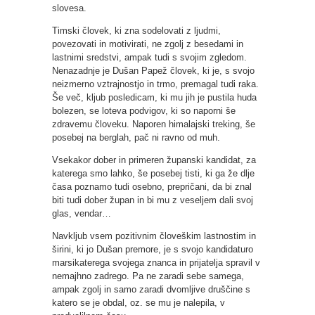
slovesa.
Timski človek, ki zna sodelovati z ljudmi,
povezovati in motivirati, ne zgolj z besedami in
lastnimi sredstvi, ampak tudi s svojim zgledom.
Nenazadnje je Dušan Papež človek, ki je, s svojo
neizmerno vztrajnostjo in trmo, premagal tudi raka.
Še več, kljub posledicam, ki mu jih je pustila huda
bolezen, se loteva podvigov, ki so naporni še
zdravemu človeku. Naporen himalajski treking, še
posebej na berglah, pač ni ravno od muh.
Vsekakor dober in primeren županski kandidat, za
katerega smo lahko, še posebej tisti, ki ga že dlje
časa poznamo tudi osebno, prepričani, da bi znal
biti tudi dober župan in bi mu z veseljem dali svoj
glas, vendar…
Navkljub vsem pozitivnim človeškim lastnostim in
širini, ki jo Dušan premore, je s svojo kandidaturo
marsikaterega svojega znanca in prijatelja spravil v
nemajhno zadrego. Pa ne zaradi sebe samega,
ampak zgolj in samo zaradi dvomljive druščine s
katero se je obdal, oz. se mu je nalepila, v