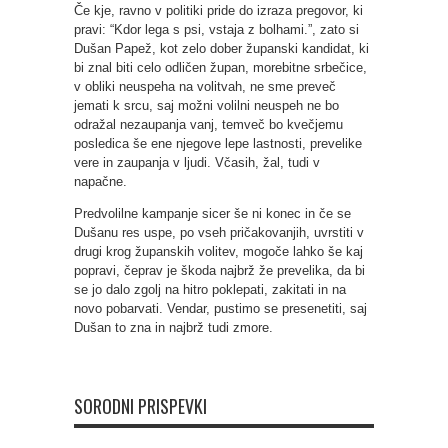
Če kje, ravno v politiki pride do izraza pregovor, ki
pravi: “Kdor lega s psi, vstaja z bolhami.”, zato si
Dušan Papež, kot zelo dober županski kandidat, ki
bi znal biti celo odličen župan, morebitne srbečice,
v obliki neuspeha na volitvah, ne sme preveč
jemati k srcu, saj možni volilni neuspeh ne bo
odražal nezaupanja vanj, temveč bo kvečjemu
posledica še ene njegove lepe lastnosti, prevelike
vere in zaupanja v ljudi. Včasih, žal, tudi v
napačne.
Predvolilne kampanje sicer še ni konec in če se
Dušanu res uspe, po vseh pričakovanjih, uvrstiti v
drugi krog županskih volitev, mogoče lahko še kaj
popravi, čeprav je škoda najbrž že prevelika, da bi
se jo dalo zgolj na hitro poklepati, zakitati in na
novo pobarvati. Vendar, pustimo se presenetiti, saj
Dušan to zna in najbrž tudi zmore.
SORODNI PRISPEVKI