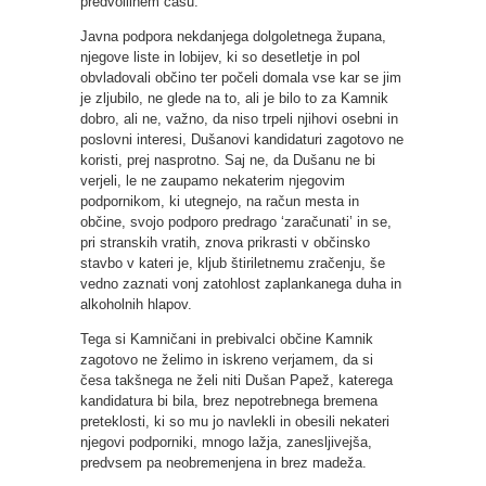
predvolilnem času.
Javna podpora nekdanjega dolgoletnega župana,
njegove liste in lobijev, ki so desetletje in pol
obvladovali občino ter počeli domala vse kar se jim
je zljubilo, ne glede na to, ali je bilo to za Kamnik
dobro, ali ne, važno, da niso trpeli njihovi osebni in
poslovni interesi, Dušanovi kandidaturi zagotovo ne
koristi, prej nasprotno. Saj ne, da Dušanu ne bi
verjeli, le ne zaupamo nekaterim njegovim
podpornikom, ki utegnejo, na račun mesta in
občine, svojo podporo predrago ‘zaračunati’ in se,
pri stranskih vratih, znova prikrasti v občinsko
stavbo v kateri je, kljub štiriletnemu zračenju, še
vedno zaznati vonj zatohlost zaplankanega duha in
alkoholnih hlapov.
Tega si Kamničani in prebivalci občine Kamnik
zagotovo ne želimo in iskreno verjamem, da si
česa takšnega ne želi niti Dušan Papež, katerega
kandidatura bi bila, brez nepotrebnega bremena
preteklosti, ki so mu jo navlekli in obesili nekateri
njegovi podporniki, mnogo lažja, zanesljivejša,
predvsem pa neobremenjena in brez madeža.