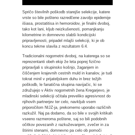
Spričo številnih poškodb starejše selekcije, katere
vrste so bile pošteno razredčene zavoljo epidemije
išiasa, prostatitisa in hemoroidov, je finalni dvoboj,
tako kot lani, kljub neizkušenosti, pomanjkanju
kilometrine in domnevno slabši kondicijski
pripravljenosti, pripadel mlajši selekciji, ki je ob
koncu tekme slavila z rezultatom 6:4.
Tradicionalni nogometni dvoboj, na katerega so se
reprezentanti obeh ekip že leta poprej fizično
pripravljali s skupinsko košnjo, žaganjem in
čiščenjem krajevnih cestnih muld in kanalov, je tudi
tokrat minil v prijateljskem duhu in brez težjih
poškodb, le fanatična skupina navijačic, ki se
združujejo v Aktiv nogometnih žena Kregarjevo, je
mladinski selekciji očitala preveliko agresivnost do
njihovih partnerjev ter celo, navkljub vsem
priporočilom NIJZ-ja, prekomerno uporabo različnih
razkužil. Naj pa dodamo, da so bile v svojih kritikah
vseeno razmeroma poštene, saj so bili podobnih
očitkov povezanih z razkuževanjem, zvečer in za
štirimi stenami, domnevno pa celo ob pomoči