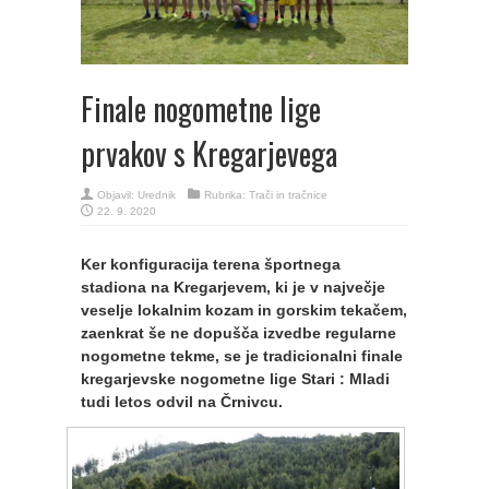
Finale nogometne lige
prvakov s Kregarjevega
Objavil:
Urednik
Rubrika:
Trači in tračnice
22. 9. 2020
Ker konfiguracija terena športnega
stadiona na Kregarjevem, ki je v največje
veselje lokalnim kozam in gorskim tekačem,
zaenkrat še ne dopušča izvedbe regularne
nogometne tekme, se je tradicionalni finale
kregarjevske nogometne lige Stari : Mladi
tudi letos odvil na Črnivcu.