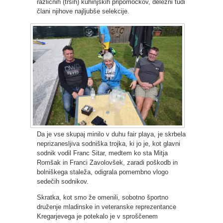
različnih (trših) kuhinjskih pripomočkov, deležni tudi
člani njihove najljubše selekcije.
Da je vse skupaj minilo v duhu fair playa, je skrbela
neprizanesljiva sodniška trojka, ki jo je, kot glavni
sodnik vodil Franc Sitar, medtem ko sta Mitja
Romšak in Franci Zavolovšek, zaradi poškodb in
bolniškega staleža, odigrala pomembno vlogo
sedečih sodnikov.
Skratka, kot smo že omenili, sobotno športno
druženje mladinske in veteranske reprezentance
Kregarjevega je potekalo je v sproščenem