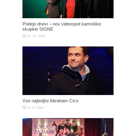
Pridejo dnevi – nov videospot kamniške
skupine SIGNE
22. 12. 2023
Vse najboljše Abraham Cico
23. 9. 2023