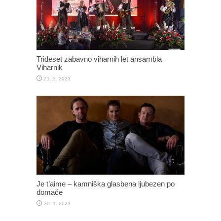
Trideset zabavno viharnih let ansambla
Viharnik
21. 3. 2023
Je t’aime – kamniška glasbena ljubezen po
domače
30. 1. 2023