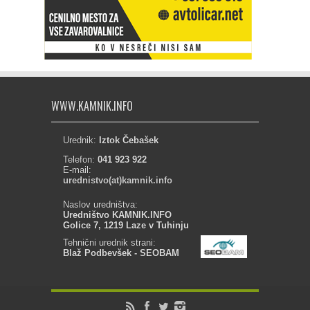
WWW.KAMNIK.INFO
Urednik:
Iztok Čebašek
Telefon:
041 923 922
E-mail:
urednistvo(at)kamnik.info
Naslov uredništva:
Uredništvo KAMNIK.INFO
Golice 7, 1219 Laze v Tuhinju
Tehnični urednik strani:
Blaž Podbevšek - SEOBAM