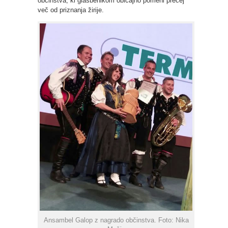
občinstva, ki glasbenikom običajno pomeni precej
več od priznanja žirije.
Ansambel Galop z nagrado občinstva. Foto: Nika