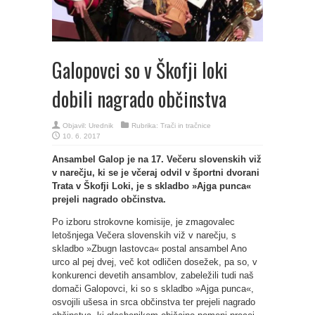
Galopovci so v Škofji loki
dobili nagrado občinstva
Objavil:
Urednik
Rubrika:
Trači in tračnice
10. 6. 2017
Ansambel Galop je na 17. Večeru slovenskih viž
v narečju, ki se je včeraj odvil v športni dvorani
Trata v Škofji Loki, je s skladbo »Ajga punca«
prejeli nagrado občinstva.
Po izboru strokovne komisije, je zmagovalec
letošnjega Večera slovenskih viž v narečju, s
skladbo »Zbugn lastovca« postal ansambel Ano
urco al pej dvej, več kot odličen dosežek, pa so, v
konkurenci devetih ansamblov, zabeležili tudi naš
domači Galopovci, ki so s skladbo »Ajga punca«,
osvojili ušesa in srca občinstva ter prejeli nagrado