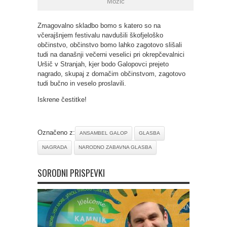
Možic
Zmagovalno skladbo bomo s katero so na
včerajšnjem festivalu navdušili škofjeloško
občinstvo, občinstvo bomo lahko zagotovo slišali
tudi na današnji večerni veselici pri okrepčevalnici
Uršič v Stranjah, kjer bodo Galopovci prejeto
nagrado, skupaj z domačim občinstvom, zagotovo
tudi bučno in veselo proslavili.
Iskrene čestitke!
Označeno z:
ANSAMBEL GALOP
GLASBA
NAGRADA
NARODNO ZABAVNA GLASBA
SORODNI PRISPEVKI