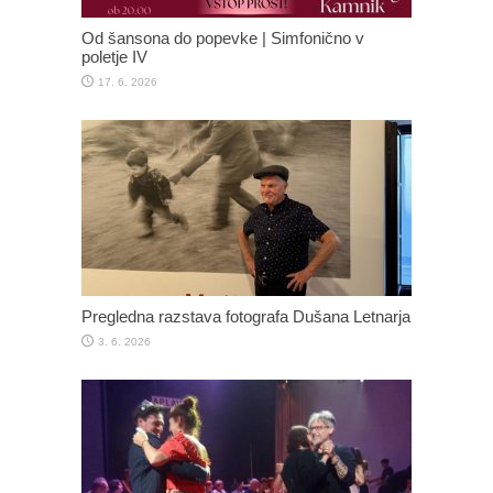
Od šansona do popevke | Simfonično v
poletje IV
17. 6. 2026
Pregledna razstava fotografa Dušana Letnarja
3. 6. 2026