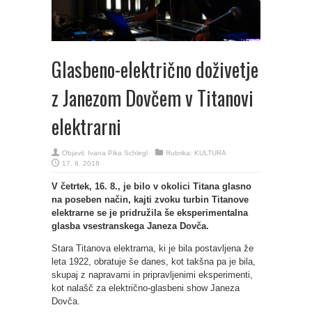
Glasbeno-električno doživetje
z Janezom Dovčem v Titanovi
elektrarni
Objavil:
Ivana Pika Schlegl
Rubrika:
KULTURA
17. 8. 2018
V četrtek, 16. 8., je bilo v okolici Titana glasno
na poseben način, kajti zvoku turbin Titanove
elektrarne se je pridružila še eksperimentalna
glasba vsestranskega Janeza Dovča.
Stara Titanova elektrarna, ki je bila postavljena že
leta 1922, obratuje še danes, kot takšna pa je bila,
skupaj z napravami in pripravljenimi eksperimenti,
kot nalašč za električno-glasbeni show Janeza
Dovča.