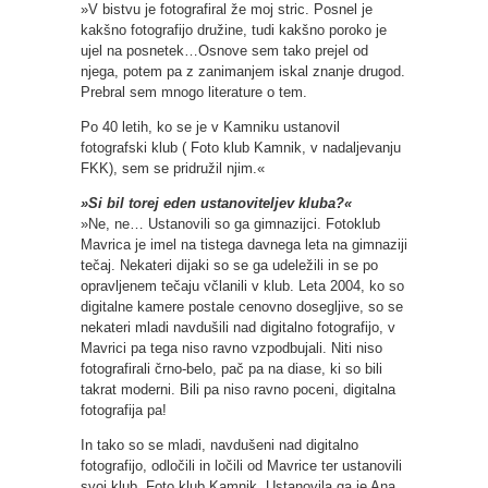
»V bistvu je fotografiral že moj stric. Posnel je
kakšno fotografijo družine, tudi kakšno poroko je
ujel na posnetek…Osnove sem tako prejel od
njega, potem pa z zanimanjem iskal znanje drugod.
Prebral sem mnogo literature o tem.
Po 40 letih, ko se je v Kamniku ustanovil
fotografski klub ( Foto klub Kamnik, v nadaljevanju
FKK), sem se pridružil njim.«
»Si bil torej eden ustanoviteljev kluba?«
»Ne, ne… Ustanovili so ga gimnazijci. Fotoklub
Mavrica je imel na tistega davnega leta na gimnaziji
tečaj. Nekateri dijaki so se ga udeležili in se po
opravljenem tečaju včlanili v klub. Leta 2004, ko so
digitalne kamere postale cenovno dosegljive, so se
nekateri mladi navdušili nad digitalno fotografijo, v
Mavrici pa tega niso ravno vzpodbujali. Niti niso
fotografirali črno-belo, pač pa na diase, ki so bili
takrat moderni. Bili pa niso ravno poceni, digitalna
fotografija pa!
In tako so se mladi, navdušeni nad digitalno
fotografijo, odločili in ločili od Mavrice ter ustanovili
svoj klub, Foto klub Kamnik. Ustanovila ga je Ana