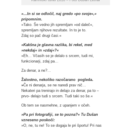
»…In si se odločil, naj gredo »po svoje«,«
pripomnim.
»Tako. Še vedno jih spremljam »od daleč«,
spremljam njihove rezultate. In to je to.
Zdaj so pač drugi časi.«
»Kakšna je glavna razlika, bi rekel, med
»nekdaj« in »zdaj«?«
»Eh… Včasih se je delalo s srcem, tudi mi,
funkcionarji, zdaj pa…
Za denar, a ne?…
Žalostno, nekoliko razočarano pogleda.
»
Če ni denarja, se ne naredi prav nič…
Nekateri pa trenirajo in delajo za denar, pa to –
prvo- delajo tudi s srcem. Tudi taki so še.«
Ob tem se nasmehne, z upanjem v očeh.
»Pa pri fotografiji, se to pozna?« Tu Dušan
vzneseno poskoči:
»O, ne, tu ne! To se dogaja le pri športu! Pri nas