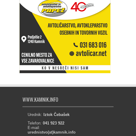
WWW.KAMNIK.INFO
Urednik:
Iztok Čebašek
Telefon:
041 923 922
E-mail:
urednistvo(at)kamnik.info