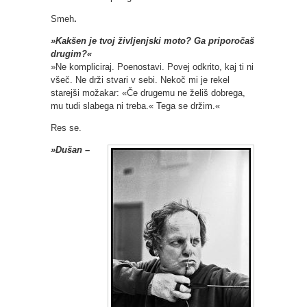
Smeh
.
»Kakšen je tvoj življenjski moto? Ga priporočaš
drugim?«
»Ne kompliciraj. Poenostavi. Povej odkrito, kaj ti ni
všeč. Ne drži stvari v sebi. Nekoč mi je rekel
starejši možakar: «Če drugemu ne želiš dobrega,
mu tudi slabega ni treba.« Tega se držim.«
Res se.
»Dušan –