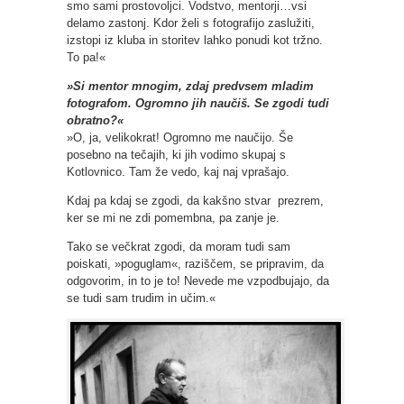
smo sami prostovoljci. Vodstvo, mentorji…vsi
delamo zastonj. Kdor želi s fotografijo zaslužiti,
izstopi iz kluba in storitev lahko ponudi kot tržno.
To pa!«
»Si mentor mnogim, zdaj predvsem mladim
fotografom. Ogromno jih naučiš. Se zgodi tudi
obratno?«
»O, ja, velikokrat! Ogromno me naučijo. Še
posebno na tečajih, ki jih vodimo skupaj s
Kotlovnico. Tam že vedo, kaj naj vprašajo.
Kdaj pa kdaj se zgodi, da kakšno stvar prezrem,
ker se mi ne zdi pomembna, pa zanje je.
Tako se večkrat zgodi, da moram tudi sam
poiskati, »poguglam«, raziščem, se pripravim, da
odgovorim, in to je to! Nevede me vzpodbujajo, da
se tudi sam trudim in učim.«