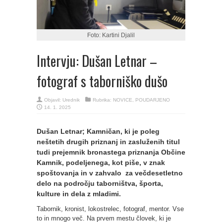
Foto: Kartini Djalil
Intervju: Dušan Letnar –
fotograf s taborniško dušo
Objavil:
Urednik
Rubrika:
NOVICE
,
POUDARJENO
14. 1. 2025
Dušan Letnar; Kamničan, ki je poleg
neštetih drugih priznanj in zasluženih titul
tudi prejemnik bronastega priznanja Občine
Kamnik, podeljenega, kot piše, v znak
spoštovanja in v zahvalo za večdesetletno
delo na področju taborništva, športa,
kulture in dela z mladimi.
Tabornik, kronist, lokostrelec, fotograf, mentor. Vse
to in mnogo več. Na prvem mestu človek, ki je