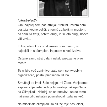
lokostrelec?«
»Ja, najprej sem pač streljal, treniral. Potem sem
postajal vedno boljši, stremiš za boljšim mestom,
pa sem bil tretji, potem drugi, in si leto drugi, hočeš
biti prvi…
In ko potem končno dosežeš prvo mesto, si
najboljši in si šampion, in potem ni več izziva.
Ostane samo strah, da ti nekdo prevzame prvo
mesto.
To ni bilo več zanimivo, zato sem se »vrgel« v
organizacijo, postal predsednik kluba.
Smučarji so imeli Belo knjigo, mi Zlato. Vanjo smo
zapisali cilje, eden njih je bil nastop našega člana
na Olimpijadi. Nekdaj, ob ustanovitvi, so se temu
našemu cilju nekateri posmehovali, zdaj ne več.
Na mladinski olimpijadi so bili že trije naši člani,