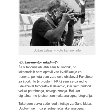
Dušan Letnar – Foto kamnik.info
»Dušan-mentor mladim?«
Že v taborniških letih sem bil vodnik, pri
lokostrelcih sem opravil vse kvalifikacije za
trenerja, pol leta sem zato celo obiskoval Fakulteto
za šport. Tu (v prostorih FKK) sem se pa redno
udeleževal fotografskih delavnic, kjer sem pridobil
veliko potrebnega, novega znanja. Bolj kot
digitalna, me je sicer zanimala analogna fotografija.
Tako sem sprva začel voditi tečaje za člane kluba.
Ugotovil sem, da prisotne tečajnike analogna