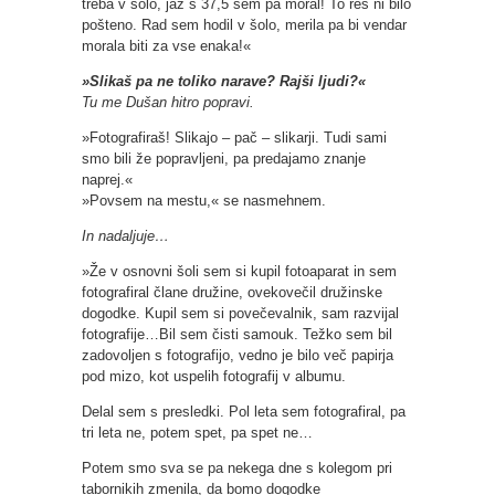
treba v šolo, jaz s 37,5 sem pa moral! To res ni bilo
pošteno. Rad sem hodil v šolo, merila pa bi vendar
morala biti za vse enaka!«
»Slikaš pa ne toliko narave? Rajši ljudi?«
Tu me Dušan hitro popravi.
»Fotografiraš! Slikajo – pač – slikarji. Tudi sami
smo bili že popravljeni, pa predajamo znanje
naprej.«
»Povsem na mestu,« se nasmehnem.
In nadaljuje…
»Že v osnovni šoli sem si kupil fotoaparat in sem
fotografiral člane družine, ovekovečil družinske
dogodke. Kupil sem si povečevalnik, sam razvijal
fotografije…Bil sem čisti samouk. Težko sem bil
zadovoljen s fotografijo, vedno je bilo več papirja
pod mizo, kot uspelih fotografij v albumu.
Delal sem s presledki. Pol leta sem fotografiral, pa
tri leta ne, potem spet, pa spet ne…
Potem smo sva se pa nekega dne s kolegom pri
tabornikih zmenila, da bomo dogodke