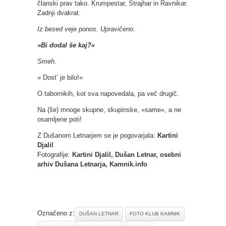
članski prav tako. Krumpestar, Štrajhar in Ravnikar.
Zadnji dvakrat.
Iz besed veje ponos. Upravičeno.
»Bi dodal še kaj?«
Smeh.
» Dost’ je bilo!«
O tabornikih, kot sva napovedala, pa več drugič.
Na (še) mnoge skupne, skupinske, »same«, a ne
osamljene poti!
Z Dušanom Letnarjem se je pogovarjala:
Kartini
Djalil
Fotografije:
Kartini Djalil, Dušan Letnar, osebni
arhiv Dušana Letnarja, Kamnik.info
Označeno z:
DUŠAN LETNAR
FOTO KLUB KAMNIK