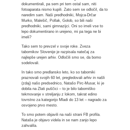
dokumentirali, pa sem pri tem ostal sam, niti
fotoaparata nismo kupili. Zato sem se odločil, da to
naredim sam. Naši predhodniki, Mojca-Drčar
Murko, Malešič, Pollak, Golob, so bili naši
predhodniki, sami gimnazijci. Oni so imeli vse to
lepo dokumentirano in urejeno, mi pa tega ne bi
imeli?
Tako sem to prevzel v svoje roke. Zveza
tabornikov Slovenije je razpisala natečaj za
najlepše urejen arhiv. Odločili smo se, da bomo
sodelovali.
In tako smo predlansko leto, ko so taborniki
praznovali svojih 60 let, pregledovali arhiv in našli
(zdaj) našo predsednico, Natašo Pirc-Musar, ki je
dobila na Zlati puščici – to je bilo taborniško
tekmovanje v streljanju z lokom, takrat edino
tovrstno za kategorijo Mladi do 13 let – nagrado za
osvojeno prvo mesto.
To smo potem objavili na naši strani FB profila.
Nataša je objavo videla in se nam zanjo lepo
zahvalila.