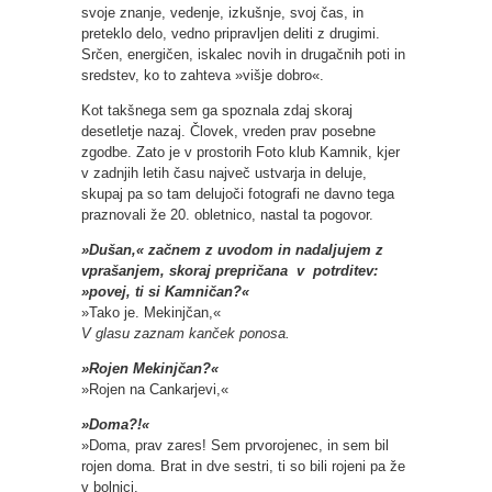
svoje znanje, vedenje, izkušnje, svoj čas, in
preteklo delo, vedno pripravljen deliti z drugimi.
Srčen, energičen, iskalec novih in drugačnih poti in
sredstev, ko to zahteva »višje dobro«.
Kot takšnega sem ga spoznala zdaj skoraj
desetletje nazaj. Človek, vreden prav posebne
zgodbe. Zato je v prostorih Foto klub Kamnik, kjer
v zadnjih letih času največ ustvarja in deluje,
skupaj pa so tam delujoči fotografi ne davno tega
praznovali že 20. obletnico, nastal ta pogovor.
»Dušan,« začnem z uvodom in nadaljujem z
vprašanjem, skoraj prepričana v potrditev:
»povej, ti si Kamničan?«
»Tako je. Mekinjčan,«
V glasu zaznam kanček ponosa.
»Rojen Mekinjčan?«
»Rojen na Cankarjevi,«
»Doma?!«
»Doma, prav zares! Sem prvorojenec, in sem bil
rojen doma. Brat in dve sestri, ti so bili rojeni pa že
v bolnici.