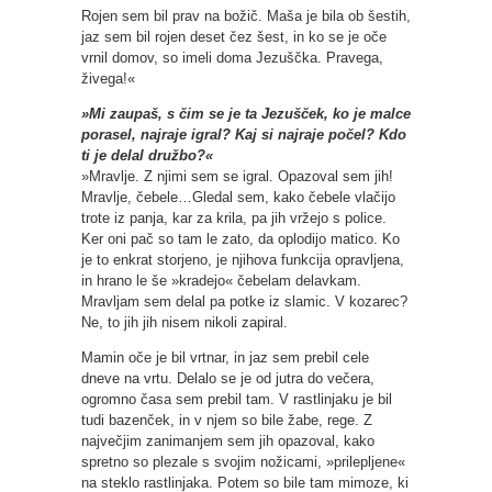
Rojen sem bil prav na božič. Maša je bila ob šestih,
jaz sem bil rojen deset čez šest, in ko se je oče
vrnil domov, so imeli doma Jezuščka. Pravega,
živega!«
»Mi zaupaš, s čim se je ta Jezušček, ko je malce
porasel, najraje igral? Kaj si najraje počel? Kdo
ti je delal družbo?«
»Mravlje. Z njimi sem se igral. Opazoval sem jih!
Mravlje, čebele…Gledal sem, kako čebele vlačijo
trote iz panja, kar za krila, pa jih vržejo s police.
Ker oni pač so tam le zato, da oplodijo matico. Ko
je to enkrat storjeno, je njihova funkcija opravljena,
in hrano le še »kradejo« čebelam delavkam.
Mravljam sem delal pa potke iz slamic. V kozarec?
Ne, to jih jih nisem nikoli zapiral.
Mamin oče je bil vrtnar, in jaz sem prebil cele
dneve na vrtu. Delalo se je od jutra do večera,
ogromno časa sem prebil tam. V rastlinjaku je bil
tudi bazenček, in v njem so bile žabe, rege. Z
največjim zanimanjem sem jih opazoval, kako
spretno so plezale s svojim nožicami, »prilepljene«
na steklo rastlinjaka. Potem so bile tam mimoze, ki