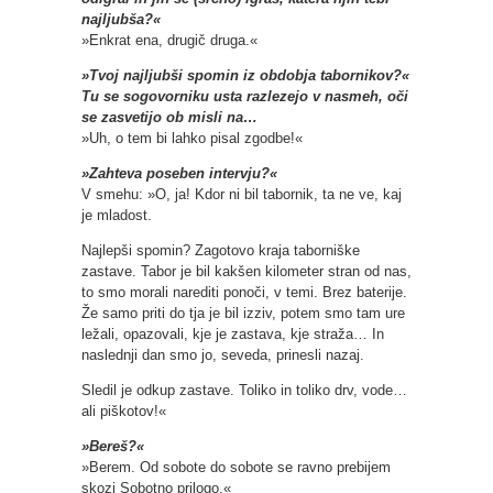
najljubša?«
»Enkrat ena, drugič druga.«
»Tvoj najljubši spomin iz obdobja tabornikov?«
Tu se sogovorniku usta razlezejo v nasmeh, oči
se zasvetijo ob misli na…
»Uh, o tem bi lahko pisal zgodbe!«
»Zahteva poseben intervju?«
V smehu: »O, ja! Kdor ni bil tabornik, ta ne ve, kaj
je mladost.
Najlepši spomin? Zagotovo kraja taborniške
zastave. Tabor je bil kakšen kilometer stran od nas,
to smo morali narediti ponoči, v temi. Brez baterije.
Že samo priti do tja je bil izziv, potem smo tam ure
ležali, opazovali, kje je zastava, kje straža… In
naslednji dan smo jo, seveda, prinesli nazaj.
Sledil je odkup zastave. Toliko in toliko drv, vode…
ali piškotov!«
»Bereš?«
»Berem. Od sobote do sobote se ravno prebijem
skozi Sobotno prilogo.«