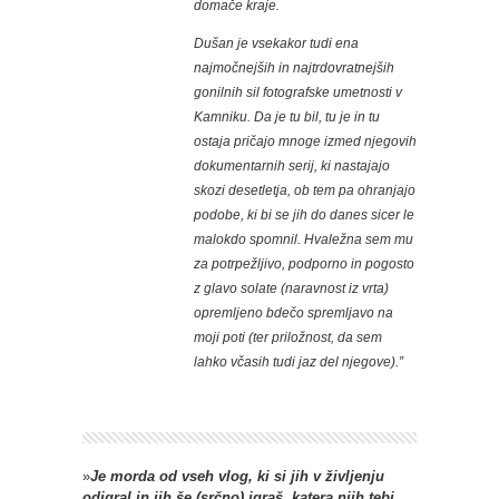
domače kraje.
Dušan je vsekakor tudi ena
najmočnejših in najtrdovratnejših
gonilnih sil fotografske umetnosti v
Kamniku. Da je tu bil, tu je in tu
ostaja pričajo mnoge izmed njegovih
dokumentarnih serij, ki nastajajo
skozi desetletja, ob tem pa ohranjajo
podobe, ki bi se jih do danes sicer le
malokdo spomnil. Hvaležna sem mu
za potrpežljivo, podporno in pogosto
z glavo solate (naravnost iz vrta)
opremljeno bdečo spremljavo na
moji poti (ter priložnost, da sem
lahko včasih tudi jaz del njegove).”
»
Je morda od vseh vlog, ki si jih v življenju
odigral in jih še (srčno) igraš, katera njih tebi