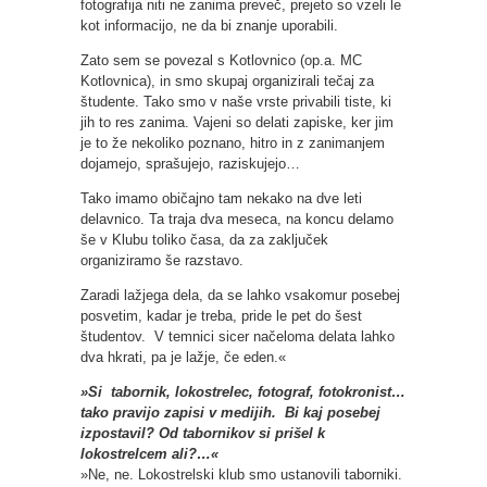
fotografija niti ne zanima preveč, prejeto so vzeli le
kot informacijo, ne da bi znanje uporabili.
Zato sem se povezal s Kotlovnico (op.a. MC
Kotlovnica), in smo skupaj organizirali tečaj za
študente. Tako smo v naše vrste privabili tiste, ki
jih to res zanima. Vajeni so delati zapiske, ker jim
je to že nekoliko poznano, hitro in z zanimanjem
dojamejo, sprašujejo, raziskujejo…
Tako imamo običajno tam nekako na dve leti
delavnico. Ta traja dva meseca, na koncu delamo
še v Klubu toliko časa, da za zaključek
organiziramo še razstavo.
Zaradi lažjega dela, da se lahko vsakomur posebej
posvetim, kadar je treba, pride le pet do šest
študentov. V temnici sicer načeloma delata lahko
dva hkrati, pa je lažje, če eden.«
»Si tabornik, lokostrelec, fotograf, fotokronist…
tako pravijo zapisi v medijih. Bi kaj posebej
izpostavil? Od tabornikov si prišel k
lokostrelcem ali?…«
»Ne, ne. Lokostrelski klub smo ustanovili taborniki.