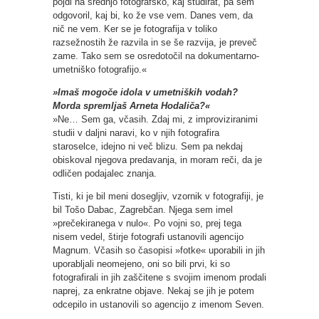
pojdi na srednjo fotografsko, kaj študirat, pa sem
odgovoril, kaj bi, ko že vse vem. Danes vem, da
nič ne vem. Ker se je fotografija v toliko
razsežnostih že razvila in se še razvija, je preveč
zame. Tako sem se osredotočil na dokumentarno-
umetniško fotografijo.«
»Imaš mogoče idola v umetniških vodah?
Morda spremljaš Arneta Hodaliča?«
»Ne… Sem ga, včasih. Zdaj mi, z improviziranimi
studii v daljni naravi, ko v njih fotografira
staroselce, idejno ni več blizu. Sem pa nekdaj
obiskoval njegova predavanja, in moram reči, da je
odličen podajalec znanja.
Tisti, ki je bil meni dosegljiv, vzornik v fotografiji, je
bil Tošo Dabac, Zagrebčan. Njega sem imel
»prečekiranega v nulo«. Po vojni so, prej tega
nisem vedel, štirje fotografi ustanovili agencijo
Magnum. Včasih so časopisi »fotke« uporabili in jih
uporabljali neomejeno, oni so bili prvi, ki so
fotografirali in jih zaščitene s svojim imenom prodali
naprej, za enkratne objave. Nekaj se jih je potem
odcepilo in ustanovili so agencijo z imenom Seven.