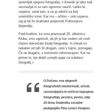
spremljali njegove fotografije, v Ameriki je tako tudi
razstavljal in se tam ogromno naučil. Lahko bi,
verjetno, ostal tam, a se je odločil za bolj
umetniško smer. Kar mu – očitno – zelo uspeva,
saj je bil že dvakratni prejemnik Pulitzerjeve
štipendije.
Pred kratkim, ko smo praznovali 20. obletnico
Kluba, smo ugotovili, da jih je kar sedem od vseh
članov dokončalo študij fotografije. In četudi so
nekateri od njih šli drugam, celo v tujino, pomagajo.
Če ne drugače, s koristnimi informacijami. Kot na
primer to, kje dobiš cenejši papir za izdelavo
fotografij.«
O Dušanu ena njegovih
fotografskih mentorirank, učenk,
razstavljajoča in večkrat nagrajena
fotografinja, pesnica, pevka, zdaj
20-letna študentka socialne
pedagogike Pina Lenart Vengust,