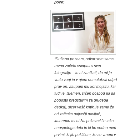
pove:
“Dušana poznam, odkar sem sama
ravno začela vstopati v svet
fotografije – in ni zanikati, da mi je
vrata vanj in v njem nemalokrat odprl
prav on. Zaupam mu kot mojstru, kar
tudi je. Izjemen, srčen gospod (ki ga
pogosto predstavim za drugega
dedka), sicer vešč kritik, je zame že
od začetka največji navijač,
kateremu mi ni žal pokazati še tako
neuspelega dela in ki bo vedno med
prvimi, ki jih pokličem, ko se vrnem v