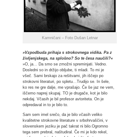
Kamničani – Foto Dušan Letnar
»Vzpodbuda prihaja s strokovnega vidika. Pa z
življenjskega, na splošno? So te česa naučili?«
»O, ja… Da smo se zmožni spreminjati. Vedno.
Dosledni so in držijo obljube, ti mladi. To mi je
všeč. Sami brskajo za rešitvami, jih iščejo po
strokovni literaturi, po spletu…Trudijo se. In šele,
ko res ne gre dalje, me vprašajo. Če še jaz ne vem,
iščemo naprej skupaj. TO je drugače, kot je bilo
nekdaj. Včasih je bil profesor avtoriteta. On je
odpredaval in to je bilo to.
Sam sem imel srečo, da je bilo včasih veliko
kvalitetne strokovne literature v srbohrvaščini, v
slovenskem jeziku je pač takrat ni bilo.Ogromno
tega sem prebral, naštudiral. Če mi je kdo rekel,