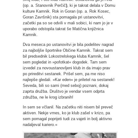
(op. a. Stanovnik Perčič
)
, ki je takrat delala v Domu
kulture Kamnik. Rok in Goran (op. a. Rok Kosec,
Goran Završnik) sta pomagala pri ustanovitvi,
začetki pa so se odvili v mali sobici, ki nam jo je v
uporabo odstopila takrat še Matična knjižnica
Kamnik.
Dva meseca po ustanovitvi je bila podelitev nagrad
za najboljše športnike Občine Kamnik. Takrat sem
bil predsednik Lokostrelskega kluba Kamnik, šel
sem pogledat in »pofotkat« dogodek. Tam sem
izvedel za novoustanovljeni klub in da imajo prav
po prireditvi sestanek. Prišel sem, pa me niso
najlepše gledali. »Kar eden« je priletel na sestanek!
Seveda, bili so sami (med seboj) poznani, dokaj
zaprta družba. Društvo je vendar vsem odprta
združba, ne le krog izbranih!
In sem se včlanil. Na začetku niti nisem bil preveč
aktiven. Nekje vmes, ko je klub zašel v krizo, pa
sem pomagal poprijeti tudi za vajeti in bolj aktivno
nadaljeval kariero.«