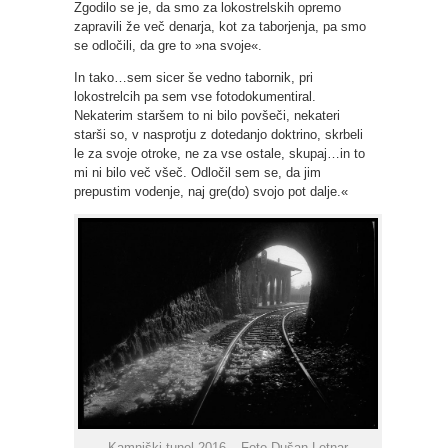
Zgodilo se je, da smo za lokostrelskih opremo
zapravili že več denarja, kot za taborjenja, pa smo
se odločili, da gre to »na svoje«.
In tako…sem sicer še vedno tabornik, pri
lokostrelcih pa sem vse fotodokumentiral.
Nekaterim staršem to ni bilo povšeči, nekateri
starši so, v nasprotju z dotedanjo doktrino, skrbeli
le za svoje otroke, ne za vse ostale, skupaj…in to
mi ni bilo več všeč. Odločil sem se, da jim
prepustim vodenje, naj gre(do) svojo pot dalje.«
Kamniški tunel 2016 – Foto Dušan Letnar