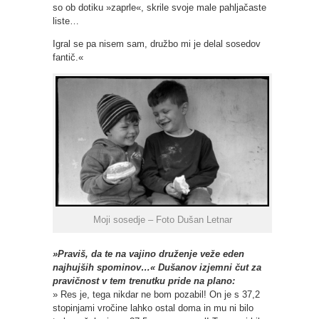
so ob dotiku »zaprle«, skrile svoje male pahljačaste
liste…
Igral se pa nisem sam, družbo mi je delal sosedov
fantič.«
Moji sosedje – Foto Dušan Letnar
»Praviš, da te na vajino druženje veže eden
najhujših spominov…« Dušanov izjemni čut za
pravičnost v tem trenutku pride na plano:
» Res je, tega nikdar ne bom pozabil! On je s 37,2
stopinjami vročine lahko ostal doma in mu ni bilo