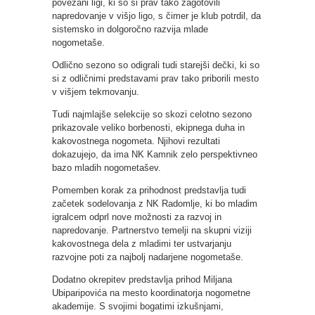
povezani ligi, ki so si prav tako zagotovili
napredovanje v višjo ligo, s čimer je klub potrdil, da
sistemsko in dolgoročno razvija mlade
nogometaše.
Odlično sezono so odigrali tudi starejši dečki, ki so
si z odličnimi predstavami prav tako priborili mesto
v višjem tekmovanju.
Tudi najmlajše selekcije so skozi celotno sezono
prikazovale veliko borbenosti, ekipnega duha in
kakovostnega nogometa. Njihovi rezultati
dokazujejo, da ima NK Kamnik zelo perspektivneo
bazo mladih nogometašev.
Pomemben korak za prihodnost predstavlja tudi
začetek sodelovanja z NK Radomlje, ki bo mladim
igralcem odprl nove možnosti za razvoj in
napredovanje. Partnerstvo temelji na skupni viziji
kakovostnega dela z mladimi ter ustvarjanju
razvojne poti za najbolj nadarjene nogometaše.
Dodatno okrepitev predstavlja prihod Miljana
Ubiparipovića na mesto koordinatorja nogometne
akademije. S svojimi bogatimi izkušnjami,