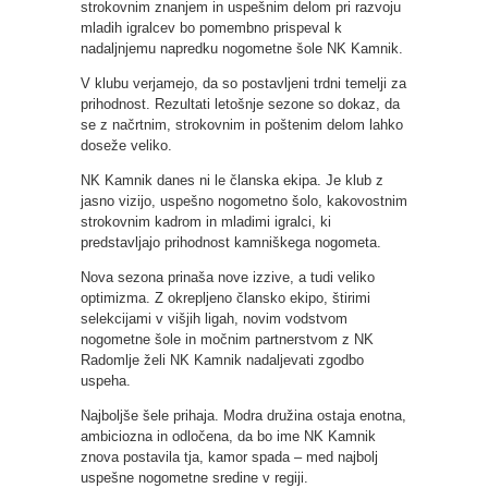
strokovnim znanjem in uspešnim delom pri razvoju
mladih igralcev bo pomembno prispeval k
nadaljnjemu napredku nogometne šole NK Kamnik.
V klubu verjamejo, da so postavljeni trdni temelji za
prihodnost. Rezultati letošnje sezone so dokaz, da
se z načrtnim, strokovnim in poštenim delom lahko
doseže veliko.
NK Kamnik danes ni le članska ekipa. Je klub z
jasno vizijo, uspešno nogometno šolo, kakovostnim
strokovnim kadrom in mladimi igralci, ki
predstavljajo prihodnost kamniškega nogometa.
Nova sezona prinaša nove izzive, a tudi veliko
optimizma. Z okrepljeno člansko ekipo, štirimi
selekcijami v višjih ligah, novim vodstvom
nogometne šole in močnim partnerstvom z NK
Radomlje želi NK Kamnik nadaljevati zgodbo
uspeha.
Najboljše šele prihaja. Modra družina ostaja enotna,
ambiciozna in odločena, da bo ime NK Kamnik
znova postavila tja, kamor spada – med najbolj
uspešne nogometne sredine v regiji.