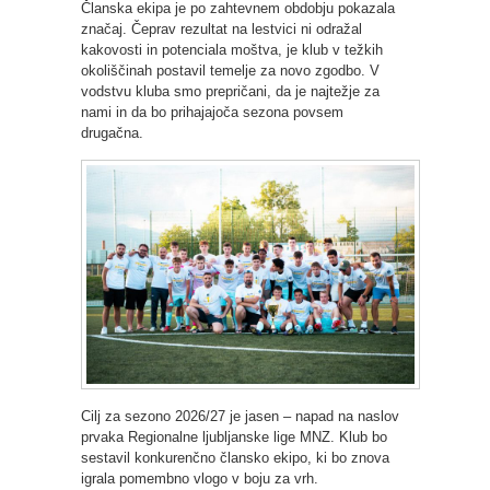
Članska ekipa je po zahtevnem obdobju pokazala
značaj. Čeprav rezultat na lestvici ni odražal
kakovosti in potenciala moštva, je klub v težkih
okoliščinah postavil temelje za novo zgodbo. V
vodstvu kluba smo prepričani, da je najtežje za
nami in da bo prihajajoča sezona povsem
drugačna.
Cilj za sezono 2026/27 je jasen – napad na naslov
prvaka Regionalne ljubljanske lige MNZ. Klub bo
sestavil konkurenčno člansko ekipo, ki bo znova
igrala pomembno vlogo v boju za vrh.