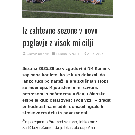
Iz zahtevne sezone v novo
poglavje z visokimi cilji
Objavil:
Urednik
Rubrika:
ŠPORT
29. 6. 2026
Sezona 2025/26 bo v zgodovini NK Kamnik
zapisana kot leto, ko je klub dokazal, da
lahko tudi po najtežjih preizkušnjah stopi
še močnejši. Kljub številnim izzivom,
pretresom in načrtnemu rušenju članske
ekipe je klub ostal zvest svoji viziji – graditi
prihodnost na mladih, domačih igralcih,
strokovnem delu in povezanosti.
Če potegnemo črto pod sezono, lahko brez
zadržkov rečemo, da je bila zelo uspešna.