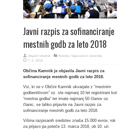
Javni razpis za sofinanciranje
mestnih godb za leto 2018
Objavil:
Urednik
Rubrika:
Napovedi in obvestila
7. 2. 2018
Občina Kamnik je objavila Javni razpis za
sofinanciranje mestnih godb za leto 2018.
Vsi, ki se v Občini Kamnik ukvarjate z “mestnim
godbeništvom” oz. ste najmanj 10 let registrirani kot
“mestna godba” ter imate najmanj 50 članov oz.
članic, se lahko prijavite na Javni razpis za
sofinanciranje mestnih godb za leto 2018.
Višina razpisanih sredstev znaša 15.000 evrov, rok
za prijavo pa poteče 13. marca 2018, ob 10. uri.