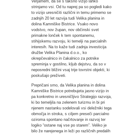
Verjamem, da se s takšno vizijo lahko
strinjamo vsi. Od tu naprej pa so pogledi kako
to vizijo uresničiti različni in temu primerno se
zadnjih 20 let razvija tudi Velika planina in
dolina Kamniške Bistrice. Vsako novo
vodstvo, nov župan, nov občinski svet
primakne lonček k tem spontanemu,
stihijskemu razvoju, ki temelji na parcialnih
interesih. Na to kaže tudi zadnja investicija
družbe Velika Planina d.o.o., ko
okrepčevalnico in čakalnico za potnike
spreminja v gostilno, kljub dejstvu, da so v
neposredni bližini vsaj trije tovrstni objekti, ki
poskušajo preživeti.
Prepričani smo, da Velika planina in dolina
Kamniške Bistrice potrebujeta jasno vizijo in
pa konkretno in uresničljivo Strategijo razvoja,
ki bo temeljila na zelenem turizmu in bi pri
njenem nastanku sodelovali vsi deležniki tega
območja in stroka, s ciljem preseči parcialno
oziroma spontano načrtovanje in razvoj ter
logiko “ostane naj vse po starem”. Veliko je
bilo že narejenega in leži po različnih predalih