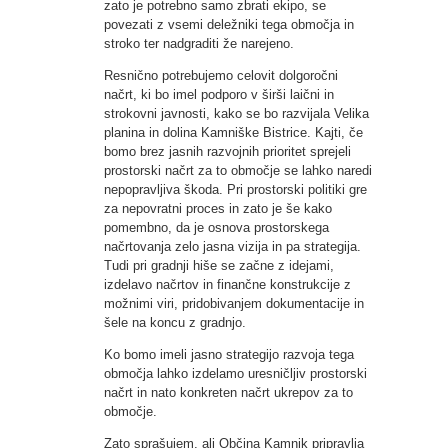
zato je potrebno samo zbrati ekipo, se
povezati z vsemi deležniki tega območja in
stroko ter nadgraditi že narejeno.
Resnično potrebujemo celovit dolgoročni
načrt, ki bo imel podporo v širši laični in
strokovni javnosti, kako se bo razvijala Velika
planina in dolina Kamniške Bistrice. Kajti, če
bomo brez jasnih razvojnih prioritet sprejeli
prostorski načrt za to območje se lahko naredi
nepopravljiva škoda. Pri prostorski politiki gre
za nepovratni proces in zato je še kako
pomembno, da je osnova prostorskega
načrtovanja zelo jasna vizija in pa strategija.
Tudi pri gradnji hiše se začne z idejami,
izdelavo načrtov in finančne konstrukcije z
možnimi viri, pridobivanjem dokumentacije in
šele na koncu z gradnjo.
Ko bomo imeli jasno strategijo razvoja tega
območja lahko izdelamo uresničljiv prostorski
načrt in nato konkreten načrt ukrepov za to
območje.
Zato sprašujem, ali Občina Kamnik pripravlja