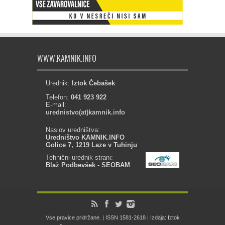
WWW.KAMNIK.INFO
Urednik:
Iztok Čebašek
Telefon:
041 923 922
E-mail:
urednistvo(at)kamnik.info
Naslov uredništva:
Uredništvo KAMNIK.INFO
Golice 7, 1219 Laze v Tuhinju
Tehnični urednik strani:
Blaž Podbevšek - SEOBAM
Vse pravice pridržane. | ISSN 1581-2618 | Izdaja: Iztok