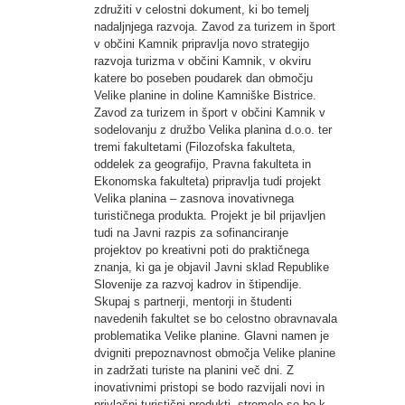
združiti v celostni dokument, ki bo temelj
nadaljnjega razvoja. Zavod za turizem in šport
v občini Kamnik pripravlja novo strategijo
razvoja turizma v občini Kamnik, v okviru
katere bo poseben poudarek dan območju
Velike planine in doline Kamniške Bistrice.
Zavod za turizem in šport v občini Kamnik v
sodelovanju z družbo Velika planina d.o.o. ter
tremi fakultetami (Filozofska fakulteta,
oddelek za geografijo, Pravna fakulteta in
Ekonomska fakulteta) pripravlja tudi projekt
Velika planina – zasnova inovativnega
turističnega produkta. Projekt je bil prijavljen
tudi na Javni razpis za sofinanciranje
projektov po kreativni poti do praktičnega
znanja, ki ga je objavil Javni sklad Republike
Slovenije za razvoj kadrov in štipendije.
Skupaj s partnerji, mentorji in študenti
navedenih fakultet se bo celostno obravnavala
problematika Velike planine. Glavni namen je
dvigniti prepoznavnost območja Velike planine
in zadržati turiste na planini več dni. Z
inovativnimi pristopi se bodo razvijali novi in
privlačni turistični produkti, stremelo se bo k