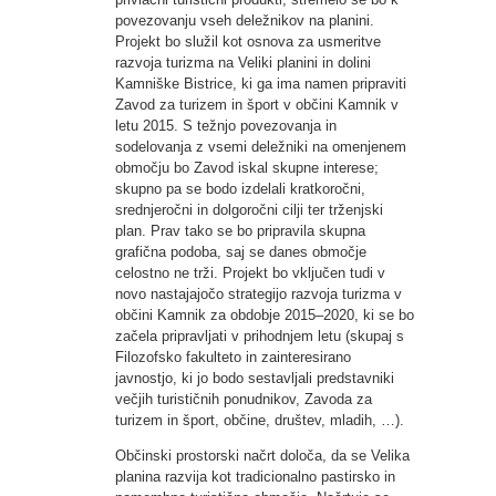
povezovanju vseh deležnikov na planini.
Projekt bo služil kot osnova za usmeritve
razvoja turizma na Veliki planini in dolini
Kamniške Bistrice, ki ga ima namen pripraviti
Zavod za turizem in šport v občini Kamnik v
letu 2015. S težnjo povezovanja in
sodelovanja z vsemi deležniki na omenjenem
območju bo Zavod iskal skupne interese;
skupno pa se bodo izdelali kratkoročni,
srednjeročni in dolgoročni cilji ter trženjski
plan. Prav tako se bo pripravila skupna
grafična podoba, saj se danes območje
celostno ne trži. Projekt bo vključen tudi v
novo nastajajočo strategijo razvoja turizma v
občini Kamnik za obdobje 2015–2020, ki se bo
začela pripravljati v prihodnjem letu (skupaj s
Filozofsko fakulteto in zainteresirano
javnostjo, ki jo bodo sestavljali predstavniki
večjih turističnih ponudnikov, Zavoda za
turizem in šport, občine, društev, mladih, …).
Občinski prostorski načrt določa, da se Velika
planina razvija kot tradicionalno pastirsko in