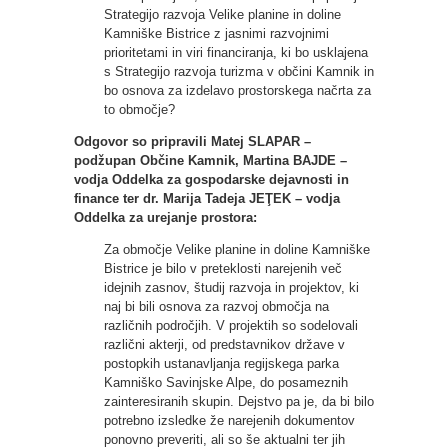
Strategijo razvoja Velike planine in doline
Kamniške Bistrice z jasnimi razvojnimi
prioritetami in viri financiranja, ki bo usklajena
s Strategijo razvoja turizma v občini Kamnik in
bo osnova za izdelavo prostorskega načrta za
to območje?
Odgovor so pripravili Matej SLAPAR –
podžupan Občine Kamnik, Martina BAJDE –
vodja Oddelka za gospodarske dejavnosti in
finance ter dr. Marija Tadeja JEŢEK – vodja
Oddelka za urejanje prostora:
Za območje Velike planine in doline Kamniške
Bistrice je bilo v preteklosti narejenih več
idejnih zasnov, študij razvoja in projektov, ki
naj bi bili osnova za razvoj območja na
različnih področjih. V projektih so sodelovali
različni akterji, od predstavnikov države v
postopkih ustanavljanja regijskega parka
Kamniško Savinjske Alpe, do posameznih
zainteresiranih skupin. Dejstvo pa je, da bi bilo
potrebno izsledke že narejenih dokumentov
ponovno preveriti, ali so še aktualni ter jih