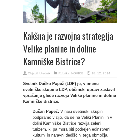
Kakšna je razvojna strategija
Velike planine in doline
Kamniške Bistrice?
Objavil:
Urednik
Rubrika:
NOVICE
18. 12. 2014
Svetnik Duško Papež (LDP) je, v imenu
svetniške skupine LDP, občinski upravi zastavil
vprašanje glede razvoja Velike planine in doline
Kamniške Bistrice.
Dušan Papež:
V naši svetniški skupini
podpiramo vizijo, da se na Veliki Planini in v
dolini Kamniške Bistrice razvija zeleni
turizem, ki pa mora biti podrejen edinstveni
kulturni in naravni dediščini tega območja.