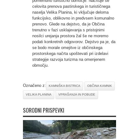
pomembno turistično območje. Načrtuje se
celovita prenova pastirskega in turističnega
naselja Velika Planina, ki vključuje deloma
funkcijsko, oblikovno in predvsem komunalno
prenovo. Glede na dejstvo, da je Občina
trenutno v fazi usklajevanja s pristojnimi
nosilci urejanja prostora žal še ne moremo
podati konkretnih odgovorov. Dejstvo pa je, da
se bodo morale omejitve iz občinskega
prostorskega načrta upoštevati pri izdelavi
strategije razvoja turizma na omenjenem
območju.
Označeno z:
KAMNIŠKA BISTRICA
OBČINA KAMNIK
VELIKA PLANINA
VPRAŠANJA IN POBUDE
SORODNI PRISPEVKI