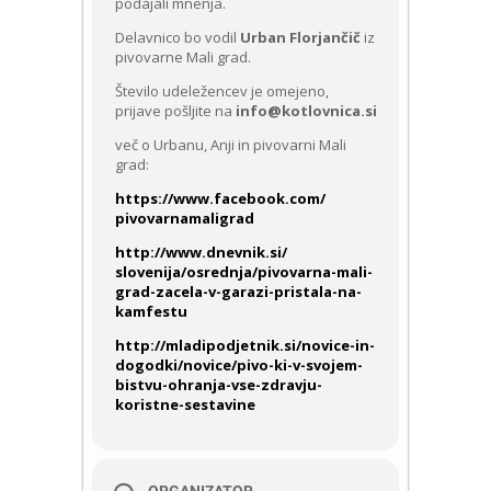
podajali mnenja.
Delavnico bo vodil
Urban Florjančič
iz
pivovarne Mali grad.
Števil
o udeležencev je omejeno,
prijave pošljite na
info@kotlovnica.si
več o Urbanu, Anji in pivovarni Mali
grad:
https://www.facebook.com/
pivovarnamaligrad
http://www.dnevnik.si/
slovenija/osrednja/
pivovarna-mali-
grad-zacela-
v-garazi-pristala-na-
kamfe
stu
http://mladipodjetnik.si/
novice-in-
dogodki/novice/
pivo-ki-v-svojem-
bistvu-ohr
anja-vse-zdravju-
koristne-
sestavine
ORGANIZATOR