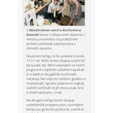
V
Mladinskem centru Kotlovnica
Kamnik
bomo v sklopu treh delavnic v
mesecu novembru na praktičnem
primeru prikazali varjenje piva z
domačo opremo.
Na prvem tečaju, ki bo potekal v torek,
11.11. ob 18:00, bomo skupaj zvarili 25l
piva pale ale. Med varjenjem se bomo
pogovorili o tipičnih začetnih napakah
in o takih in drugačnih možnostih
varjenja. Na voljo bo različno gradivo o
sestavinah, opremi, pripravi in najbolj
važnih veščinah, ki jih mora vsak, ki bi
si želel variti pivo, znati.
Na drugem tečaju bomo skupaj
ustekleničili zvarjeno pivo, na tretjem
tečaju pa ga bomo poskusili, ocenili in