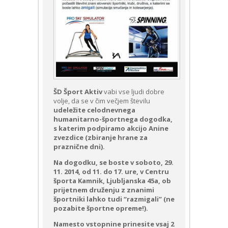
ŠD Šport Aktiv
vabi vse ljudi dobre
volje, da se v čim večjem številu
udeležite celodnevnega
humanitarno-športnega dogodka,
s katerim podpiramo akcijo Anine
zvezdice (zbiranje hrane za
praznične dni).
Na dogodku,
se boste
v soboto, 29.
11. 2014, od 11. do 17. ure, v Centru
športa Kamnik, Ljubljanska 45a, ob
prijetnem druženju z znanimi
športniki lahko tudi “razmigali” (ne
pozabite športne opreme!).
Namesto vstopnine prinesite vsaj 2