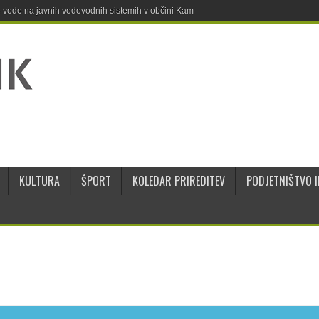
ne vode na javnih vodovodnih sistemih v občini Kamnik
KULTURA
ŠPORT
KOLEDAR PRIREDITEV
PODJETNIŠTVO I