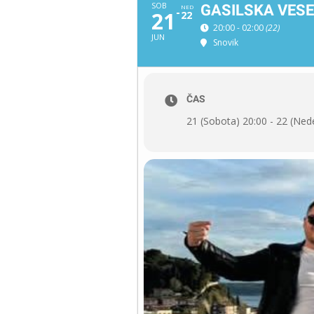
SOB
GASILSKA VESE
NED
21
22
20:00 - 02:00
(22)
JUN
Snovik
ČAS
21 (Sobota) 20:00 - 22 (Nede