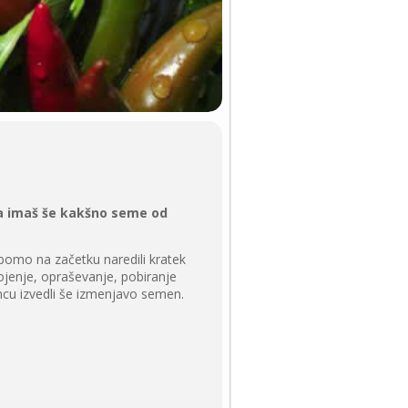
pa “a imaš še kakšno seme od
r bomo na začetku naredili kratek
nojenje, opraševanje, pobiranje
oncu izvedli še izmenjavo semen.