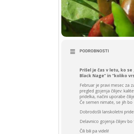
PODROBNOSTI
Prišel je čas v letu, ko se
Black Nage” in “koliko vrs
Februar je pravi mesec za zač
pregled gojenja čilijev: kal
pridelka, načini uporabe čil
Če semen nimate, se jih bo d
Dobrodošli lanskoletni pridelk
Delavnico gojenja čilijev bo v
Čili bili pa videli!