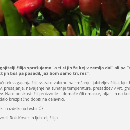
 gojitelji čilija sprašujemo “a ti si jih že kej v zemljo dal” ali 
t jih boš pa posadil, jaz bom samo tri, res”.
etek vzgajanja čilijev, zato vabimo na srečanje ljubiteljev čilija, kje
itev, presajanje, navajanje na zunanje temperature, presaditev v vrt, g
ijev. Nato poizkusili čili proizvode – domače čili omakce, olja… in na k
alo brezplačno dobiti na delavnici.
i in izdelki na testis 🙂
odil Rok Kosec in ljubitelj čilija.