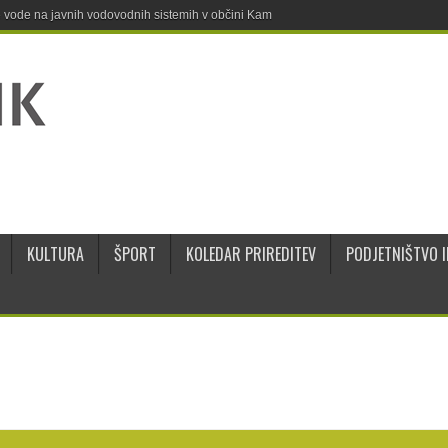
ne vode na javnih vodovodnih sistemih v občini Kamnik
KULTURA
ŠPORT
KOLEDAR PRIREDITEV
PODJETNIŠTVO I