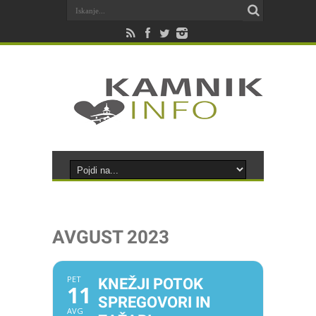
AVGUST 2023
PET
KNEŽJI POTOK
11
SPREGOVORI IN
AVG