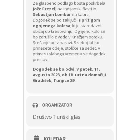
Za glasbeno podlago bosta poskrbela
Jože Prezelj
na indijanski flavti in
Sebastjan Lombar
na kabrci.
Dogodek se bo zaključil
s prižigom
ognjenega kolesa
, ki je starodavni
običaj ob kresovanju. Ognjeno kolo se
bo združilo z vodo v Knežjem potoku.
Srečanje bo v naravi. S seboj lahko
prinesete odeje, stolčke za sedet. V
primeru slabega vremena se dogodek
prestavi.
Dogodek se bo odvil v petek, 11.
avgusta 2023, ob 18. uri na domačiji
Gradišek, Tunjice 29.
ORGANIZATOR
Društvo Tunški glas
KOLEDAR