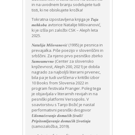
in na uvodnem branju sodelujete tudi
tisti, ki ne obiskujete krožka!
Tokratna izpostavljena knjiga je 𝑻𝒖𝒋𝒂
𝒎𝒆𝒉𝒌𝒐𝒃𝒂 avtorice Natalije Milovanović,
ki je izšla pri založbi CSK – Aleph leta
2025.
𝑵𝒂𝒕𝒂𝒍𝒊𝒋𝒂 𝑴𝒊𝒍𝒐𝒗𝒂𝒏𝒐𝒗𝒊𝒄́ (1995) je pesnica in
prevajalka. Piše poezijo v slovenščini in
srbščini. Za njeno prvo pesniško zbirko
𝑺𝒂𝒎𝒐𝒖𝒎𝒆𝒗𝒏𝒐 (Center za slovensko
književnost, Aleph 200, 2021) je dobila
nagrado za najboljši literarni prvenec,
bila pa je tudi uvrščena v kritiški izbor
10 Books from Slovenia 2022 in
program festivala Pranger. Poleg tega
je objavljala v literarnih revijah in na
pesniški platformi Versopolis. V
soavtorstvu s Tanjo Božić je nastal
performativni pesniški dvogovor
𝑼𝒅𝒐𝒎𝒂𝒄̌𝒆𝒗𝒂𝒏𝒋𝒆 𝒅𝒐𝒎𝒂𝒄̌𝒊𝒉 𝒛̌𝒊𝒗𝒂𝒍𝒊/
𝑷𝒓𝒊𝒑𝒊𝒕𝒐𝒎𝒍𝒋𝒂𝒗𝒂𝒏𝒋𝒆 𝒅𝒐𝒎𝒂𝒄́𝒊𝒉 𝒛̌𝒊𝒗𝒐𝒕𝒊𝒏𝒋𝒂
(samozaložba, 2019).