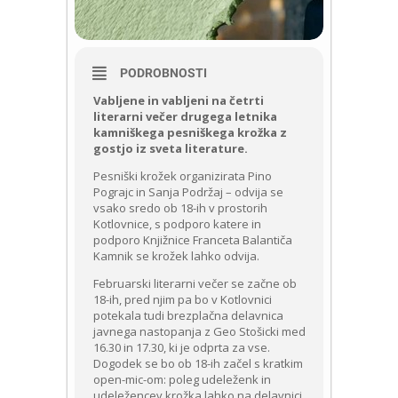
PODROBNOSTI
Vabljene in vabljeni na četrti
literarni večer drugega letnika
kamniškega pesniškega krožka z
gostjo iz sveta literature.
Pesniški krožek organizirata Pino
Pograjc in Sanja Podržaj – odvija se
vsako sredo ob 18-ih v prostorih
Kotlovnice, s podporo katere in
podporo Knjižnice Franceta Balantiča
Kamnik se krožek lahko odvija.
Februarski literarni večer se začne ob
18-ih, pred njim pa bo v Kotlovnici
potekala tudi brezplačna delavnica
javnega nastopanja z Geo Stošicki med
16.30 in 17.30, ki je odprta za vse.
Dogodek se bo ob 18-ih začel s kratkim
open-mic-om: poleg udeleženk in
udeležencev krožka lahko na delavnici