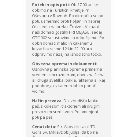
Potek in opis poti:
Ob 17:00 uri se
dobimo na Turistični kmetije Pr.
Oševarju v Ravnah. Po okrepčilu se po
poti, usmerimo proti Poljani in naprej
čez sedlo na prelaz Črnivec. V znani
naši domači gostilni PRI MEJAŠU, sedaj
GTC 902 se ustavimo in odpočijemo. Po
dobri domači malici in kakšnemu
kozarčku se med 21.in 22. 00 uro
odpravimo nazaj na izhodiščno točko.
Obvezna oprema in dokumenti:
Osnovna planinska opreme primerna
vremenskim razmeram, obvezna čelna
ali druga svetilka, bakla, lakterna ali kaj
podobnega
s katerim lahko ponoči
vidimo.
Način prevoza:
Do izhodišča lahko
peš, s kolesom, traktorjem ali drugim
prevoznim sredstvom. Po omenjeni
poti pa peš.
Cena izleta:
Stroškov izleta ni. TD
Gora Sv. Miklavž obljublja, da bo na