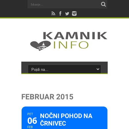
FEBRUAR 2015
PET
NOČNI POHOD NA
06
ČRNIVEC
FEB