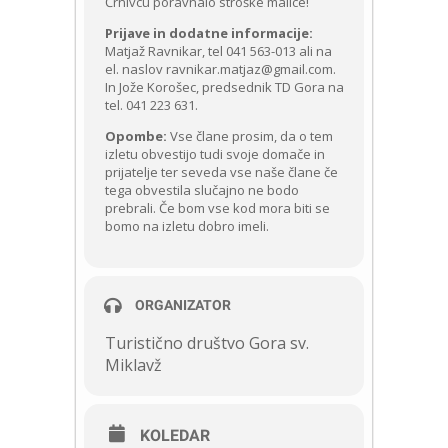
Črnivcu poravnalo stroške malice!
Prijave in dodatne informacije:
Matjaž Ravnikar, tel 041 563-013 ali na
el. naslov ravnikar.matjaz@gmail.com.
In Jože Korošec, predsednik TD Gora na
tel. 041 223 631.
Opombe:
Vse člane prosim, da o tem
izletu obvestijo tudi svoje domače in
prijatelje ter seveda vse naše člane če
tega obvestila slučajno ne bodo
prebrali. Če bom vse kod mora biti se
bomo na izletu dobro imeli.
ORGANIZATOR
Turistično društvo Gora sv.
Miklavž
KOLEDAR