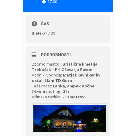
17:00
ČAS
(Petek) 17:00
PODROBNOSTI
Zborno mesto:
Turistična kmetija
Trebušak – PrI Oševarju Ravne.
Vodnik, vodnica:
Matjaž Ravnikar in
ostali člani TD Gora
Težavnost:
Lahka, ampak nočna
Okvirni čas hoje:
3 h
Višinska razlika:
250 metrov