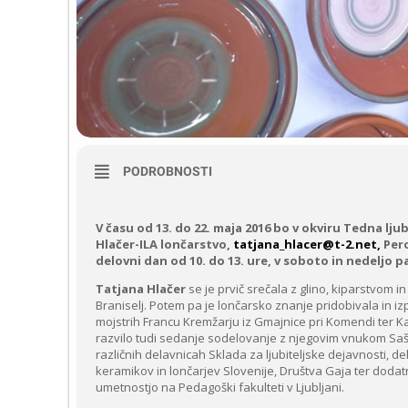
PODROBNOSTI
V času od 13. do 22. maja 2016 bo v okviru Tedna lju
Hlačer-ILA lončarstvo,
tatjana_hlacer@t-2.net,
Pero
delovni dan od 10. do 13. ure, v soboto in nedeljo pa
Tatjana Hlačer
se je prvič srečala z glino, kiparstvom i
Braniselj. Potem pa je lončarsko znanje pridobivala in i
mojstrih Francu Kremžarju iz Gmajnice pri Komendi ter Ka
razvilo tudi sedanje sodelovanje z njegovim vnukom S
različnih delavnicah Sklada za ljubiteljske dejavnosti, 
keramikov in lončarjev Slovenije, Društva Gaja ter dodatn
umetnostjo na Pedagoški fakulteti v Ljubljani.