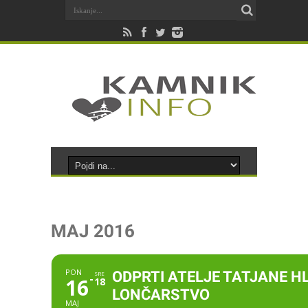
MAJ 2016
PON
ODPRTI ATELJE TATJANE HL
SRE
16
18
LONČARSTVO
MAJ