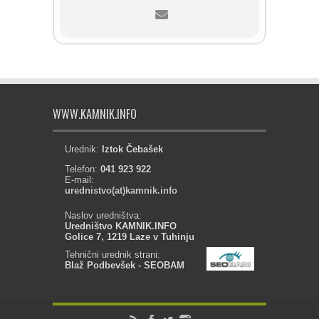
WWW.KAMNIK.INFO
Urednik:
Iztok Čebašek
Telefon:
041 923 922
E-mail:
urednistvo(at)kamnik.info
Naslov uredništva:
Uredništvo KAMNIK.INFO
Golice 7, 1219 Laze v Tuhinju
Tehnični urednik strani:
Blaž Podbevšek - SEOBAM