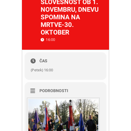
SLOVESNOST OB 1.
NOVEMBRU, DNEVU
SPOMINA NA
MRTVE-30.
OKTOBER
16:00
ČAS
(Petek) 16:00
PODROBNOSTI